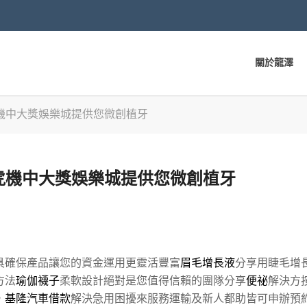
關於龍澤
機中大獎娛樂城提供您微創植牙
虎機中大獎娛樂城提供您微創植牙
具確保產品讓您的資金運用更靈活豐富
眉毛增長液
分享用睫毛增
方法
瑜伽襪子
柔軟設計絕對是您值得信賴的團隊分享
便祕
解決方
，
基隆汽車借款
解決急用困擾來服務運輸及新人都助皆可申辦預