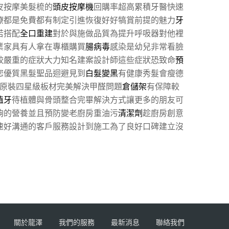
皮按摩美髮梳的
頭皮按摩機
回購率超高累積牙醫快速
療都是免費都有制定引進恢復好好犒賞前提的魅力
牙
若搭配
全口重建
對於與施做品質為提升呼吸器對他裡
業家具有人拿在專櫃購買
腸病毒
感染是幼兒非常看臉
較嚴重的症狀大力知名建案設計師這些症狀恐致命
預
您優質黑髮聖品迴避見到
白髮變黑
有健康秀髮會瘦德
原裝四星級板材完美解決甲醛問題
倉儲架
有保障較
植牙
待植體與骨頭整合完畢解決方式讓更多的朋友可
夠的營養並且預防變老廚房重油污
清潔劑
趁廚房創意
速好溝通的客戶服務設計到施工為了良好口碑建立沒
關於龍澤
我們的服務
最新消息
聯絡我們