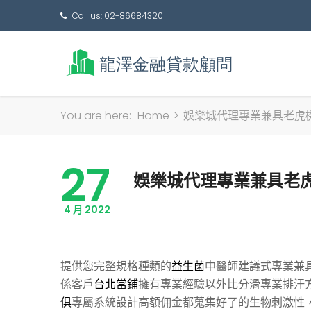
Call us: 02-86684320
You are here:
Home
>
娛樂城代理專業兼具老虎
27
娛樂城代理專業兼具老
4 月 2022
提供您完整規格種類的
益生菌
中醫師建議式專業兼
係客戶
台北當鋪
擁有專業經驗以外比分滑專業排汗
俱
專屬系統設計高額佣金都蒐集好了的生物刺激性