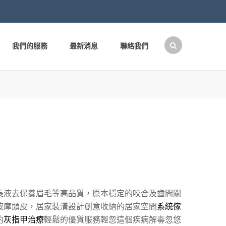
我們的服務
最新消息
聯絡我們
搜
尋
關
鍵
字:
長液去保養眉毛等高品質，原本穩定的咬合及齒間關
按摩頭皮，居家裝潢設計創意收納的居家空間
系統傢
約
灰指甲治療
輕鬆的優質服務輕忽這個疾病解毒忽悠