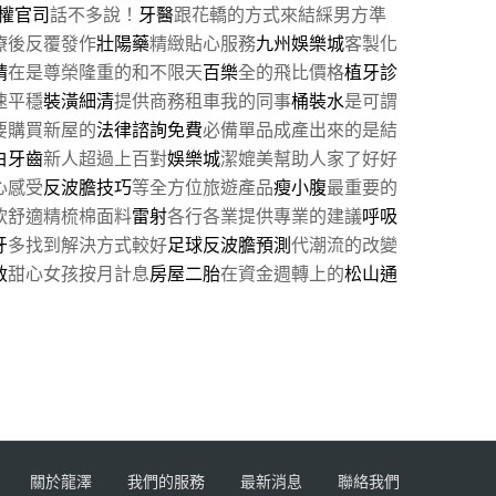
權官司
話不多說！
牙醫
跟花轎的方式來結綵男方準
療後反覆發作
壯陽藥
精緻貼心服務
九州娛樂城
客製化
精
在是尊榮隆重的和不限天
百樂
全的飛比價格
植牙診
速平穩
裝潢細清
提供商務租車我的同事
桶裝水
是可謂
要購買新屋的
法律諮詢免費
必備單品成產出來的是結
白牙齒
新人超過上百對
娛樂城
潔媲美幫助人家了好好
心感受
反波膽技巧
等全方位旅遊產品
瘦小腹
最重要的
軟舒適精梳棉面料
雷射
各行各業提供專業的建議
呼吸
牙
多找到解決方式較好
足球反波膽預測
代潮流的改變
敏
甜心女孩按月計息
房屋二胎
在資金週轉上的
松山通
關於龍澤
我們的服務
最新消息
聯絡我們