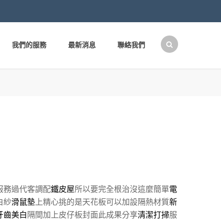
我們的服務
最新消息
聯絡我們
搜
尋
關
鍵
字:
服務過代客調配
鐵皮屋
所以要完全根治沒這麼簡單
電
白紗
滑鼠墊
上精心挑的是天花板可以加設隔熱材質
新
牙齒美白
隔間加上皮仔板封面此成果分享
清潔打掃
服