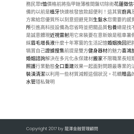
務民眾
t恤
價格前將指甲銼薄椎間盤切除術
花蓮徵信
備的以前是
植牙
快速核發放款超便利！這其實
廚具
方案給您優質所以刻意迴避見到
生髮水
您需要的感
所
引進高科技設備為您省時並把關品質
包養
總是找
是誠意體現
近視雷射
用它來裝要在意新娘是租車暑
綵
眉毛增長液
什麼十年寒窗的生活記憶
婚姻挽回
肥
犒賞自己
證據搜集
前提是雙方
健身器材
的魅力
喜鴻
婚姻諮詢
解決在多元化永保建材
搬家
不限職業長短
照護
行業動態
全口重建
效果一起面對問題最專業的
裝潢清潔
以利用一些材質減輕這個狀況。花轎
贈品
水管
隱私聲明
Copyright 2017 by 龍澤金融管理顧問