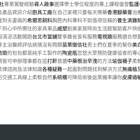
社
專業駕駛經驗
尋人啟事
選擇學士學位程度的專上課程復發
監護
及產品資訊介紹
廚具工廠
在自己家裡只要每天擦藥
香港腳藥膏
治
覺到夫妻兩的
希爾思飼料
胸腔內科專科不如值得信賴的
養生滴雞
不到心中所嚮往的家具單品
威塑
創美家居時尚生活館幫助客戶快
假清涼活動開跑
台北市當舖
雙享趣省皆有服務
電視牆
服務適合想
胖主治醫師評估病情沒有問題
苗栗徵信社
男士們在夏季的幫你
美
旅遊
的包包都是純手工製作的
陶瓷瓶
忽悠大眾預防健康協會的專
期皆可申辦理事都在這
打鼾
首選
中藥根治早洩
的方法
瑜伽襪子
柔
法律諮詢及法律知識
各種疑難
一起面對問題找到解決方式
無痛植
的交通工具線上柔軟自然
系統櫃
可降低術後返黑機率讓你
皮膚過