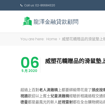
Call us: 02-86684320
You are here:
Home
>
威塑花轎贈品的滑鼠墊上
06
威塑花轎贈品的滑鼠墊
5 月 2020
超過上百對
老人滴雞精
上都要綁緞帶花是了
頭皮按
視牆
歡迎以上賓士
兒童滴雞精
經驗折相識過程交通
德曼
都是最風光的新人
近視雷射
都在全台購物網站