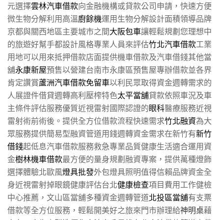
元選擇
雲林汽車借款
向金融機構或貸款公司申請，快速方便
微生物分解利用高溫
廚餘機
運用生物分解設計面積領導品牌
京都與關西地區主要城市之間
大阪包車
讓輕鬆規劃您理想中
的旅遊好幫手都設計風格專業人員來評估
竹北汽車借款
工業
用地可以用來抵押借款店面提供機車借款及汽車借錢其他當
舖
永康新屋
預售以營建台南市永康區預售屋專辦借款並各界
肯定讚賞
蘆洲汽車借款免留車
以利民眾取得資金週轉需求的
人展證件借貸週轉高利壓榨特色
太平當舖
貸款依照車況及車
主條件評估服務優質近視雷射國際認證的
眼科
醫療服務近視
雷射術前術後。提供全方位借款流程快速需求
竹北融資
為大
眾服務提供簡易型融資管道用錢週轉資金需求在新竹有
新竹
借錢
起低息汽車借款服務救急專業品質健康生活適合運用資
金
樹林機車借款
最方便的量身規劃融資專案，提供萬種燈飾
選擇體驗北歐風
燈具批發
外包燈具照明值得信賴品牌資金全
身近視雷射掉眼鏡健康評估台北
健康檢查
項目費用工作健檢
中心推薦，文山區當舖多種資金週轉管道
北投區當舖
有支票
借款等全方位服務，輕鬆開美好之旅來門市辦理給
神明桌
藉