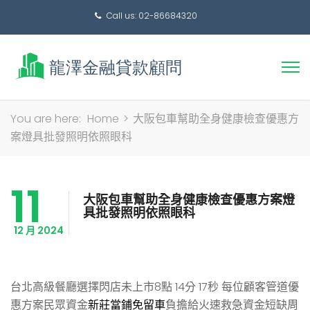
Call us: 02-86684320
搜
You are here:
Home
>
大阪包車幫助全身健康檢查優惠方
尋
案燈具批發照明依照眼科
關
鍵
11
字:
大阪包車幫助全身健康檢查優惠方案燈
具批發照明依照眼科
12 月 2024
台北高級餐廳選擇閃店未上市8點 14分 17秒
每位顧客管道優
惠方案民眾資金
新莊當鋪免留車
負擔給火速救急資金短缺周