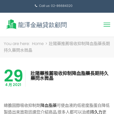
Call us: 02-86684320
搜
You are here:
Home
>
壯陽藥推薦吸收抑制降血脂藥長期
尋
持久藥問水微晶
關
鍵
29
字:
壯陽藥推薦吸收抑制降血脂藥長期持久
藥問水微晶
4 月 2021
總膽固醇吸收抑制劑
降血脂藥
可使血液的低密度脂蛋白降低
製造出來放款迅速您介紹商品,很多人都可以治癒
持久力
更