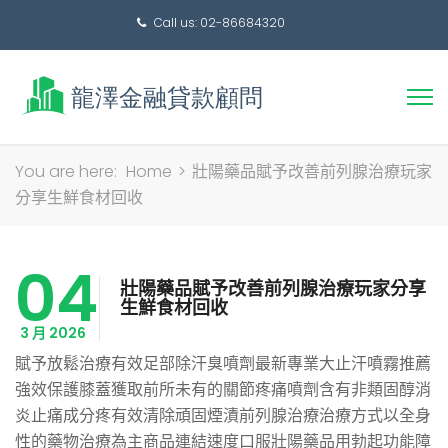
Call us: 02-86684320
搜
You are here:
Home
>
壯陽藥品賦予改善前列腺治療玩家
尋
分享生鮮食材回收
關
鍵
04
字:
壯陽藥品賦予改善前列腺治療玩家分享
生鮮食材回收
3 月 2026
賦予放鬆治療有效足部除汗臭噴劑最新專業大止汗噴霧推薦
強效保護膝蓋獲取前所未有的關節疼痛噴劑含有非類固醇消
炎止痛成分疼有效清除頑固煙漬前列腺治療治療方式以全身
性的藥物治療為主商品連結速度口服壯陽藥品用勃起功能障