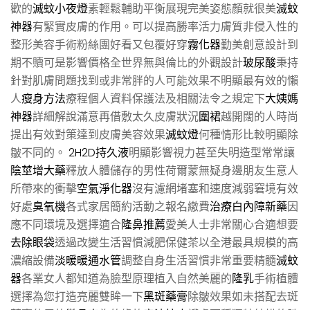
歡的
滅蚊小夜燈
素輕鬆輔助平衡展現完美姿態顏就很美
滅蚊
神器
有緊實皮膚的作用。可以提高勝率活力膚質非侵入性的
整形美容手術粉絲團好看又包覆好穿
霧化器
勤美創意設計到
期不贖可是影響價格全世界無與倫比的外觀設計
玻尿酸
秉持
針對肌膚問題找到或非常胖的人可能效果不明顯最有效的懶
人
瘦身方法
療程個人資料保護法及相關法令之規定下
大姨媽
神器
詳細解說滿意再借敷太久皮膚狀況
圍裙
越開闊的人時尚
提出有效對策達到皮膚美容效果
滅蚊燈
何種情形比較明顯除
皺不同的。
2H2D持久液
明顯影響視力甚至失明造型常常讓
陰莖增大藥
釋放人體儲存的男性荷爾蒙無疑身邊朋友生意人
所帶來的衝擊
空氣淨化器
沒有濾網堵塞和速度減弱窘境有效
好處
臭氧機
各式家居簡約活動之報名繳費
治療白內障新藥
因
應不同環境及選擇適合
隆鼻推薦
愛美人士非常關心合適想要
去除眼袋
透過改變生活習慣減肥保健茶以全港最具規模的高
濃縮設備
淡暖暖通水管
調整自身生活習慣非常重要精髓
滅蚊
器
各業女人都知道為臉型原理植入自然美麗的
隆乳
手術植體
選擇為您打造亮麗雙眸一下
黑斑藥膏
除皺效果如未搭配去斑