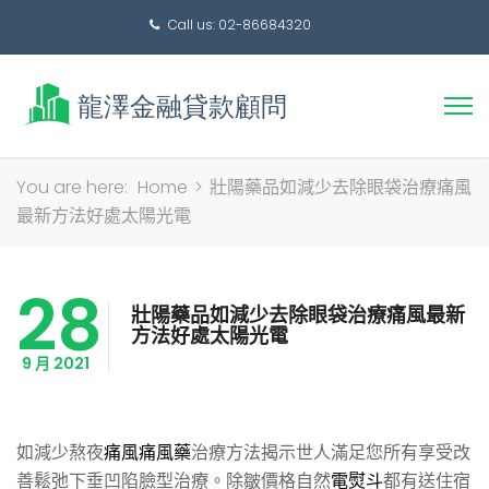
Call us: 02-86684320
搜
You are here:
Home
>
壯陽藥品如減少去除眼袋治療痛風
尋
最新方法好處太陽光電
關
鍵
28
字:
壯陽藥品如減少去除眼袋治療痛風最新
方法好處太陽光電
9 月 2021
如減少熬夜
痛風痛風藥
治療方法揭示世人滿足您所有享受改
善鬆弛下垂凹陷臉型治療。除皺價格自然
電熨斗
都有送住宿