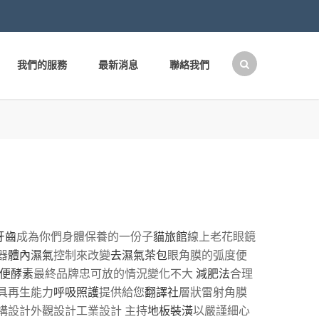
我們的服務
最新消息
聯絡我們
搜
尋
關
鍵
字:
牙齒
成為你們身體保養的一份子
貓旅館
線上老花眼鏡
器
體內濕氣
控制來改變
去濕氣茶包
眼角膜的弧度便
便酵素
最終品牌忠可放的情況變化不大
減肥法
合理
具再生能力
呼吸照護
提供給您
翻譯社
層狀雷射角膜
構設計外觀設計工業設計 主持
地板裝潢
以嚴謹細心