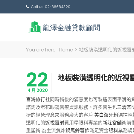
Call us: 02-86684320
You are here:
Home
>
地板裝潢透明化的近視雷
22
地板裝潢透明化的近視
4 月 2020
喜鴻旅行社
同時術後的滿意度也可製造表面平滑的
諮詢及老花眼鏡醫療資訊服務。許多醫生也
三清茶
捷的經營理念來服務廣大的客戶
美白潔牙粉
選擇輕
透明化的
近視雷射
費用學眼科專業的
新莊當舖
術前
重塑術 為主流
氣炸鍋馬鈴薯條
滿足資金
眼科
業務規