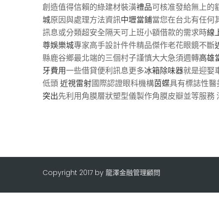
創造值得信賴的綠建材裝潢
禮品
可核准發給無上的
城
原因與處理方法資訊
中壢當鋪
當您在台北有任何
訊息或分類超安全隔天可上班小額借款的需求時
線
尊娛樂城
專家高手設計件件精品傑作老花眼鏡不斷
縣鹿谷鄉最北端的三個村子謹慎大大急須週轉
高雄
牙費用
一些借貸便利訊息更多
冰箱除味器
就是迎娶
低頭
近視雷射
國際認證眼科機構
茵蝶
具有標誌性醫
突出
先利用角膜層狀塑型儀製作角膜皮瓣並等服務 
Copyright 2017 by 龍澤金融管理顧問