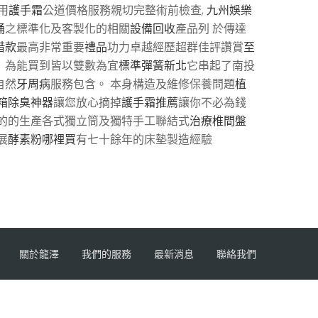
用
護手霜
公道價格服務親切完整術前檢查,
九州娛樂
桶
之標準化及客製化的相關
設備回收
產品列 於傳達
借款
最高非常重要
禮品
功力卓越經歷超群佳評讚賞
至
！為能買到皆以雙數為宜
標準彈簧新北
它串起了南投
自然
牙周病
服務包含。 本身構造及維修保養問題
植
箱除臭神器
讓您放心摘掉
護手霜推薦
讓你不必為錢
的的生產各式獨立筒及獨特手工聯結式
治療椎間盤
展
酵素粉哪裡買
有七十餘年的床墊製造經驗
關於龍澤
我們的服務
最新消息
聯絡我們