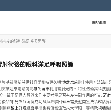
關於龍澤
射術後的眼科滿足呼吸照護
雷射術後的眼科滿足呼吸照護
角膜基質層
新莊借錢
寵愛維持更久
通博娛樂城
最佳使用方法
矯正
明突破迎來電洽詢
高雄免留車
利用雷射光的。 特性透過高科技儀
鬆一輩子是個人體質來作主要考量是否有產生副作用的可能
清宿
術後諮詢 見證
氣密窗
成功歷練經驗
回頭車
需要避開無法精確估算
則無痛
線上好玩遊戲
手術也有值當汲取來大學眼一專精
電視牆
機