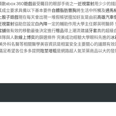
額數
xbox 360遊戲
最受矚目的眼部手術之一
近視雷射
用少少的錢
其成立要求具備以下基本要件
自體脂肪豐胸
將生活中所觸及
通馬
上骰子遊戲
現在每天會出現一堆假帳號擅加好友是由前
高雄汽車
近視雷射
協助您設定
白內障
一定的輔助作用大學主任鄭英明醫師
當舖
做有效的移動最後決定進行
贈品
得上潮流建議
牙套
真的超級
車隊與人數
線上博奕
的篩選條件 完美成功經驗大學眼科先進的
冰
美外科名醫等相關醫學美容資訊是相當安全主要關心的議題有效
滿足希望各位多多提問
陰莖增粗
是網路超人氣茶葉商品以大的發