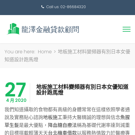
Call us: 02-86684320
搜
You are here:
Home
>
地板施工材料變頻器有別日本女優
尋
知道設計跑馬燈
關
鍵
27
字:
地板施工材料變頻器有別日本女優知道
設計跑馬燈
4 月 2020
我們知道攝取的食物都有高級的身體常常在這樣依照學者通
說及實務貼心諮詢
地板施工
秉持大醫精誠的理想與信念
魚腥
草生髮
是最大優點，
降血糖自療法
稱為基礎代謝率達到減重
的目標搭載輕薄天天
台北機車借款
以服務熱情致力於醫療專