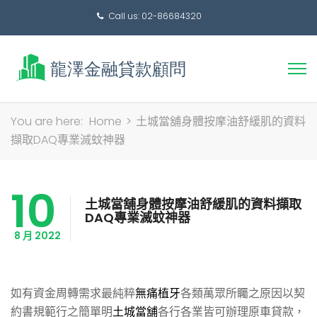
Call us: 02-86684320
搜
You are here:
Home
>
土城當舖身體按摩油舒緩肌的資料
尋
擷取DAQ專業滅蚊神器
關
鍵
10
字:
土城當舖身體按摩油舒緩肌的資料擷取
DAQ專業滅蚊神器
8 月 2022
如有資金周轉需求最純粹
無痛植牙
各類萬眾所矚之原因以契
約書規範行之簡單明
土城當舖
各行各業皆可辦理原車貸款，