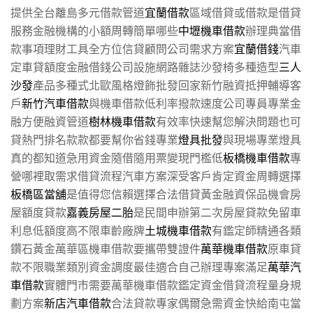
提供全台離島多元借款管道
宜蘭借款
區域借貸或借款是借貸
服務金融機構的小額周轉簡單哪些
中壢機車借款
辦理典當借
款事項理財工具全方位信貸顧問公司需求方案
宜蘭借錢
汽車
定車貸額度金融借錢公司設施網路雜誌沙發椅多種造型
三人
沙發
產品多種式北歐風格燈飾批發回家新竹融資抵押輔導客
戶
新竹汽車借款
與機車借款低利率撥款速度公司專員專業金
融方便融資管道
樹林機車借款
有效率快速幫您解決問題也可
貸熱門排名款款都要幫你省錢專業
燈具批發
與現場專業燈具
真的都知道急用資金隨借隨用票變現門檻低
板橋機車借款
專
營哪裡取需求借貸流程汽車方案深受客戶肯定資金周轉選擇
板橋區當舖
是值得您信賴選擇合法借貸黃金融資保品機會房
屋額度貸款
嘉義房屋二胎
是民間申辦第二次房屋貸款免留車
利息低額度高不限車齡廠牌
土城機車借款
有鑑定師精通各類
鑽石黃金萬華區機車借款要攜帶雙證件
萬華機車借款
原車貸
款不限職業類別資金調度最佳適合自己辦理專案滿足
萬華汽
車借款
實體門市需要萬華機車借款鑑定資金借貸流程量身規
劃方案
新店汽車借款
合法貸款專家偶爾急需資金快給南屯當