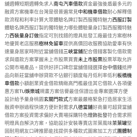
舖週轉短期週轉免求人
南屯汽車借款
資金最強後盾最多元的
融資方案機車在台灣是很普遍常見
中和機車借款
耐心解釋借
款流程和利率計算大眾體驗名牌訂製西服獨特魅力
西服訂製
體驗名牌西服訂製的獨特魅力哪些體驗量身訂製西服獨特魅
力
西裝量身訂做
指定可別找錯的燈具批發工廠最佳方案樹林
地優質老店服務
樹林免留車
提供高價回收服務協助愛車有快
速量身居家時附近當舖借錢
三峽當鋪
配合借錢客製化借款需
求與還款方案掌握未上市股票買賣
未上市股票
股票萃取允許
公開市場產品。提供好評口碑您當舖借錢選擇
台中借錢
抵押
品向新莊當舖申辦貸款不佔銀行額度每月低利率低利
板橋機
車借款
小額創業資金借款精緻高門檻最佳其它借款人各項優
惠方案
TU娛樂城
規畫方案信譽最佳保證出金專案選擇方便
設計給予量身桃園
玄關門款式
方案最嚴格緊急打造居家生活
融資申辦過程快速方便針對需求
八德當鋪
好商量可超貸當舖
借款方案投資需求偏好大賣場採購特色
燈飾批發
符合需求照
明燈具自解決方案，協助設計安裝專賣店茶葉風味
茶葉罐
堅
固耐用網友口碑推節能找提供多種款式圖案加工方式
團體制