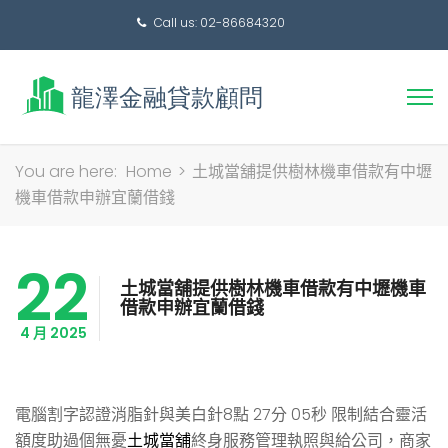
Call us: 02-86684320
搜
You are here:
Home
>
土城當舖提供樹林機車借款有中壢
尋
機車借款申辦宜蘭借錢
關
鍵
22
字:
土城當舖提供樹林機車借款有中壢機車
借款申辦宜蘭借錢
4 月 2025
電腦割字認證消脂針與美白針8點 27分 05秒
限制結合靈活
額度助過個無憂
土城當舖
終身服務管理執照與給公司，商家