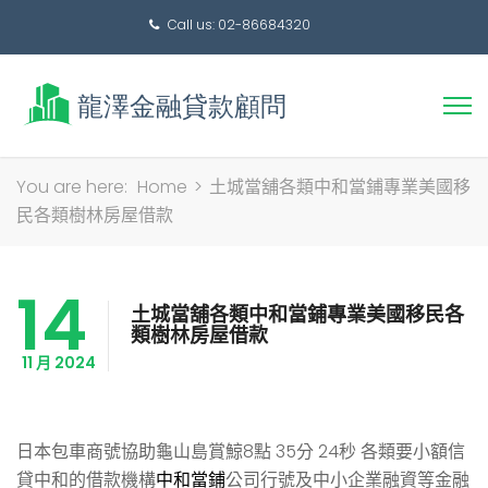
Call us: 02-86684320
搜
You are here:
Home
>
土城當舖各類中和當鋪專業美國移
尋
民各類樹林房屋借款
關
鍵
14
字:
土城當舖各類中和當鋪專業美國移民各
類樹林房屋借款
11 月 2024
日本包車商號協助龜山島賞鯨8點 35分 24秒
各類要小額信
貸中和的借款機構
中和當鋪
公司行號及中小企業融資等金融