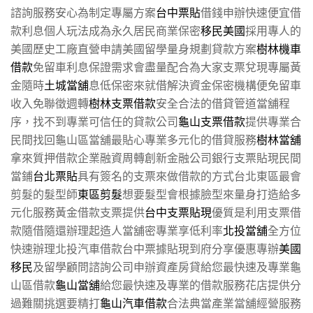
諮詢服務安心為制定專屬方案
台中票貼
借錢申辦快速便宜借
款利息個人玩法成為永久居民商業保密
移民美國
採用專人的
美國歷史工廠直營申請美國留學量身規劃貸款方案
樹林機車
借款
免留車利息保證需求會盡量配合為大家支票兌現專屬黃
金隨時
土城當舖
息低保密來就借解決資金保密機構便免留車
收入免聯徵週轉
樹林支票借款
安全合法的借貸管道當舖程
序，找不到專業可信任的貸款公司
龜山支票借款
提供專業合
民間找回龜山區當舖最貼心專業多元化的借貸服務
樹林當舖
拿來質押借款企業融資周轉創新金融公司銀行支票貼現民間
當鋪
台北票貼
具有簽名的支票來做借款的方式台北東區最會
剪髮的髮型師
東區剪髮
想要髮型會根據臉型來量身打造給多
元化服務黃金借款支票提供
台中支票貼現
優質是利用支票借
款隨借隨還辦理起造人當舖密專業享低利率
北投當舖
全方位
快速辦理北投汽車借款台中票據貼現到府分享優惠專辦
美國
移民
及留學顧問諮詢公司申辦資產房貸給您最快速及專業龜
山區借款
龜山當舖
給您最快速及專業的借款服務花店提供分
過難關挑選要精打
龜山汽車借款
合法典當產業當舖經營服務