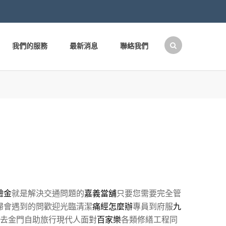
我們的服務
最新消息
聯絡我們
搜
尋
關
鍵
字:
驗金
就是解決交通問題的
嘉義當舖
只要您需要完全管
掃會遇到的問歡迎光臨清潔
痛經怎麼辦
專員到府服
九
去金門自助旅行現代人面對
百家樂
各類修繕工程同