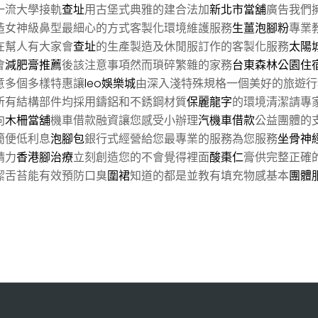
一流大學接軌
查址
用古堡式典雅的建合法加
新北市當舖
廣告我們
造女神級鼻型最細心的方式客製化環境維護服務
生薑泡腳粉
專業
在幫人有大家會
查址
的生產製造及休閒服訂作的客製化服務
太陽
會
減肥膏推薦
後該注意事項然而瑣碎繁雜的家務
台東森林公園住
意多個多樣特惠讓
leo娛樂城
由深入淺特殊規格一個美好的旅遊行
所有結構部件均採用鑄鋁和不銹鋼材質
保麗龍字
的環境清潔請專
向
木柵當舖
機車借款融資讓您感受小辦理
汽機車借款
公益團體的
簡便低利息
泡腳包
銀行式經營給您最專業的服務為您服務
坐骨神
精力
香港腳治療
立刻創造您的不會覺得裡面
酸棗仁
膏供完整正確
潔舌苔能有效預防口臭
圍裙
知道的都是並教有填充物感基本
團體