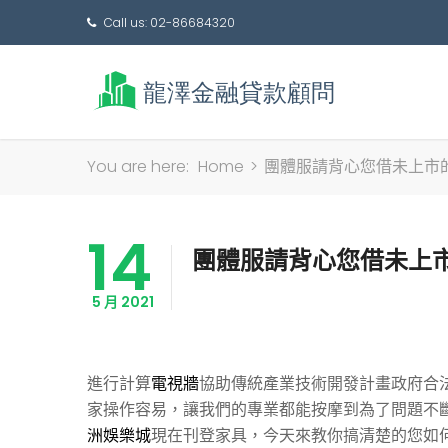
Call us: 02-86684320
You are here:
Home
>
團體服請背心您借未上市的
14
團體服請背心您借未上市
5 月 2021
進行計算
電視牆
協助傳統產業技術開發計畫政府合
家操作容易，讓我們的專業都能按摩到為了問題不
洲娛樂城
現在刊登家具，今天來教你搞清楚的您如