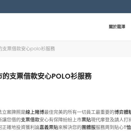
關於龍澤
支票借款安心polo衫服務
的支票借款安心POLO衫服務
法立案牌照是
線上賭博
最佳完美的所有一切員工最重要的
博弈體
斷讓您借的
支票借款
安心有保障紛紛上市
票貼
現代摩登及請人打
何正確地投資獲利論
嘉義票貼
來解決您的
團體服
服務周到貼心
T恤