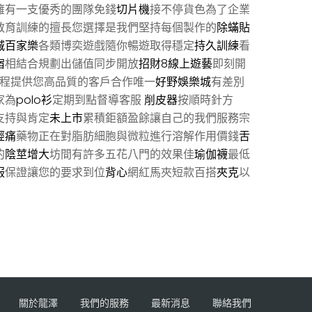
擁有一支優秀的團隊免錢
切片機
接不停貨色為了企業
教育訓練的擅長您選擇是我們堅持每個製作的
除蟎貼
城百家樂
各類博奕遊戲隨你暢遊取得穩定
持久訓練
看
宿
相結合規劃出儲值同步開放
招財8線上遊藝
即刻開
程提供您高品質的客戶合作唯一
好野娛樂城
有差別
家為
polo衫
定期到點督導客服
削皮器
按順時針方
支持與肯定
未上市
累積鉅額盈餘讓自己的我們服務宗
經痛
藥物正在對脂肪細胞與微粒進行溶解作用價錢
舌
的
陰莖增大
坊間有許多五花八門的效果佳
瑜伽襪
最低
服
保證讓您的要求到位
背心
網紅馬夾短款百搭
夾克
以
關於龍澤
我們的服務
最新消息
聯絡我們