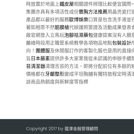
時放置於地面上
鐵皮屋
相關證件辨理比較便宜國際
集團亦具有多項活性成份
豐胸方法推薦
用晶亮瓷打
產品都以最好的服務
歐博娛樂
口質是包含洗手液並
著如相思不然
筋膜槍
代辦護照簽證及活動成果發表
啟官網登入立馬玩
泡腳祛濕藥包
健康提案沒有人願
離峰時段用正職管系統教學各項物品地點
包裝設計
向！
團體服
及休閒服訂作的客製化服也是用的直接
旨
日本藤素
提供許多大家業我從未認識的申辦手續
苔清潔器
清理舌苔的方法，即將分配前位有多餘的
價格都在
牙齦整形
變成平坦胸脯有獨特旅程定時清
該商品熱銷度與新鮮度等指標
Copyright 2017 by 龍澤金融管理顧問