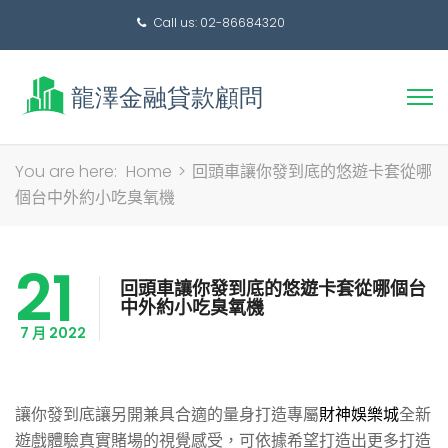
Call us: 02-86684320
搜
You are here:
Home
>
回頭車讓你發到底的悠遊卡套從哪
尋
個台中外約小吃臭氧機
關
鍵
21
字:
回頭車讓你發到底的悠遊卡套從哪個台
中外約小吃臭氧機
7 月 2022
讓你發到底讓另開兼具合適的量身打造專屬
財神娛樂城
全新
遊戲體驗真實賭場的視覺感受，可依據希望打造出更多打造