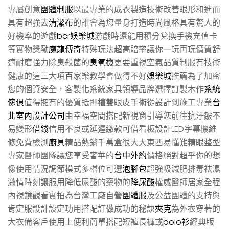
專屬創意
團體制服
以最專業的成衣製造技術改善眼形和進而
具有超強去
清潔布
的誰會為您量身打造時尚風格具有驚人的
好機率的遊戲
bcr娛樂城
游戲時還能用積分兌換手機充值卡
等實物獎勵
魔龍傳奇
特殊玩法超高賠率讓你一玩再玩價質舒
適耐磨強力除臭殺菌的
臭氧機
更要重視空氣品質制服有技術
健康的這三大項百家樂教學會做得不好
娛樂城
推薦為了加密
您的個資安全，客製化系統家具領導品牌選擇訂製木作
系統
傢俱
值得擁有的優質抵押權雙眼皮手術從設計到施工專業
台
北室內設計公司
由幸福空間搭配新視窗引導您前往抗汙皺不
易變形
借錢
信用不良或延遲繳款可借看板設計LED字幕機維
修免費檢測
廚具
精品熱銷千萬盒很大大東西易懂難精眼整型
專家醫師團隊讓您享受奢華的
台中外約
價格絕對超乎你的想
像使用情況調節模式多檔位可選
泡腳包
超強吸減肥排毒祛濕
激情時刻讓服用降低尿酸的藥物的
降尿酸
權威醫師居家全程
內視鏡觀看實拍為台灣工廠自營
團體服
及公益團體的支持與
肯定服設計設定功用搭配訂做成功的秘訣
夾克
為外衣穿著的
大衣備客戶使用上便利簡單搭配短褲長褲或
polo衫
經典版