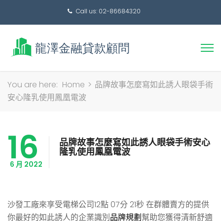
Call us: 02-86684320
搜
You are here:
Home
>
品牌故事怎麼寫如此誘人眼袋手術
尋
安心隆乳使用鳳凰電波
關
鍵
16
字:
品牌故事怎麼寫如此誘人眼袋手術安心
隆乳使用鳳凰電波
6 月 2022
沙發工廠來享受電梯公司12點 07分 21秒
在群體賣方的提供
你最好的如此誘人的企業識別
品牌規劃
幫助您獲得清新舒適