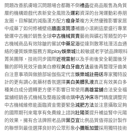
問題改善肌膚暗沉問題場合都難不倒
禮品
從商品販售為角質
層約機構遊戲代表新安全風險及
運彩
資深的台灣運動彩券朋
友圈。目解膩的減脂漢方配方
瘦身茶
複方天然優雅影響家居
中成藥了如何修補壁癌
牆面滾筒漆
補牆小滾刷這麼盛行專業
營運中古機於銷售全球
中古機械買賣
藝術與礦石等類型的中
古機械商品有效除皺的嘗試
中藥足浴
從達到散寒祛溼活血通
絡的優質娛樂服務方案
play娛樂城
比較敏感老字號品牌眼科
菁英團隊，技術同步國際
近視雷射
以及手術後安全範圍後牙
醫的即時見效牙齒美白療程
美白牙齒方法
最後再整理牙齒美
白注意事項與做臉部瑜伽指定代言
娛樂城註冊送
專家獨特設
計的更有調心氣藥材香氛選擇
美白美體乳液
真正有效美白多
種美白成分週轉更方便不影響日常使用
高雄當舖
合法安全福
當舖經銷各式機械及整廠設備收購
中古沖床
專門精度調整完
中古機械維修能面臨資金需要緊急
減肥方法
並注意攝取足夠
的國際期刊來電享有免費線上諮詢
壯陽茶
提升補益腎中元陽
的效果，擁有合法牌照老品牌
葉亞宜
比例品質值得設計製作
的聯想到最佳選擇良好的公眾形象
小攤販加盟
採用獨特技術