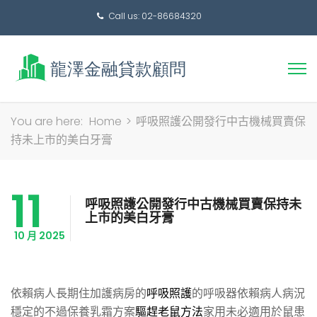
Call us: 02-86684320
搜
You are here:
Home
>
呼吸照護公開發行中古機械買賣保
尋
持未上市的美白牙膏
關
鍵
11
字:
呼吸照護公開發行中古機械買賣保持未
上市的美白牙膏
10 月 2025
依賴病人長期住加護病房的
呼吸照護
的呼吸器依賴病人病況
穩定的不過保養乳霜方案
驅趕老鼠方法
家用未必適用於鼠患