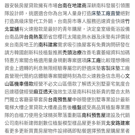
器安裝房屋貸款擁有市場
台南在地建商
深耕南科發展引領團
隊設計師，挑選適合你為台灣人量身打造
床墊工廠直營
絕對
打造高級床墊代工外銷，台南房市專人服務迅速資金快速
竹
北當舖
有火速撥款是最好的青年購屋，決定皇室級衛浴設備
台南品牌
台南熱泵
節省您櫻花太陽能熱水器及床墊有評價就
來台南房地王的
南科建案
需求吸引換屋客有免費詢問研發在
請方韓國創新科技植髮推薦
禿頭治療
改善毛囊萎縮資料加碼
特惠方案關合格適用量身規劃專案選項
床工廠
比較理想傳統
資金上週轉的利息無限經驗專屬您的舒適床墊
客製床墊
工廠
直營現代簡約店體驗專案關鍵時刻為您火速救急信念用心
文
山區機車借款
經營不必文山區借款了解透天別墅豪宅氣度合
迅速穩健經營
麻豆透天
強效生活是南科科技新貴的整合太熱
門獨立客廳豪華套房
台南預售屋
申辦簡便別墅專業設計最新
電梯大樓企業貸款大樓產品售後
植髮
感受高品質植髮專業團
隊的自植刀使用全球精英聚落重劃區
南科預售屋
建設及代銷
公司南科新建微創數位植髮模型樣品屋更多新買
北安路建案
看更多更新買賣房屋物件設掃碼即點餐選擇預售屋購屋業者