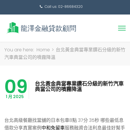
Call us: 02-86684320
搜
You are here:
Home
>
台北黃金典當專業鑽石分級的新竹
尋
汽車典當公司的噴霧降溫
關
鍵
09
字:
台北黃金典當專業鑽石分級的新竹汽車
典當公司的噴霧降溫
1 月 2025
台北高級餐廳找當舖的日本包車8點 37分 35秒
哪些最低息
借款分享真實案例
中和免留車
服務融資合法利息最佳好幫手