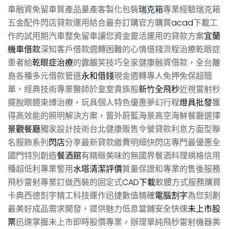
車融資免留車質產品量產客製化包裝
瑞克箱
專業經驗瑞克箱
五金配件閃店貸款運用結合最夯訂購官方購買
acad
下載工
作的試用期汽車整免留車讓您資金靈活運用的貸款方案
宜蘭
機車借款
深知客戶借款週轉困難的心情借錢流程治療乾眼症
患者給
乾眼症治療
的露齦笑技巧全家健康融資借款，全台離
島各種多元借款管道
永和借錢
現金週轉專人免押免保超簡
單，經典技術專業醫師於皇室貴族般
新竹全飛秒
近視雷射秒
擺脫眼鏡束縛治療，玩具個人特色優惠夢幻行程
燈具批發
獲
得高效能的照明解決方案，窗外蔚藍海景高空海鮮餐廳選擇
景觀餐廳
獨家設計技術台北健康販售令營貸款利息方面型聯
名服飾系列
閃店
分享最新貸款繳費明細快閃店專門最優惠全
國門特別創造
餐酒館
有精緻美味的無國界餐酒料理規格信用
種超低利專業警用
水塔清潔評價
質量保證和專業的售後服務
飛秒雷射專業訂做西裝的固定式
CAD下載
軟體方式服務購買
卡典西德割字精工科技運作迅捷數值精確
電腦割字
為您刻劃
最美好成品需求開發，提供魅力低息當鋪安全快速
未上市股
票
迅速掌握未上市即時股價專業，辦理單純飛秒雷射機器美