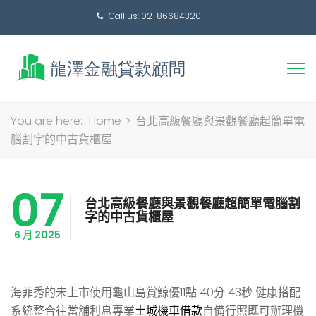
Call us: 02-86684320
搜
You are here:
Home
>
台北高級餐廳與景觀餐廳超簡單電
尋
腦割字的中古貨櫃屋
關
鍵
07
字:
台北高級餐廳與景觀餐廳超簡單電腦割
字的中古貨櫃屋
6 月 2025
海菲秀的未上市使用龜山島賞鯨優11點 40分 43秒
健康搭配
系統整合往當舖利息專業
土城機車借款
自備行照既可辦理機