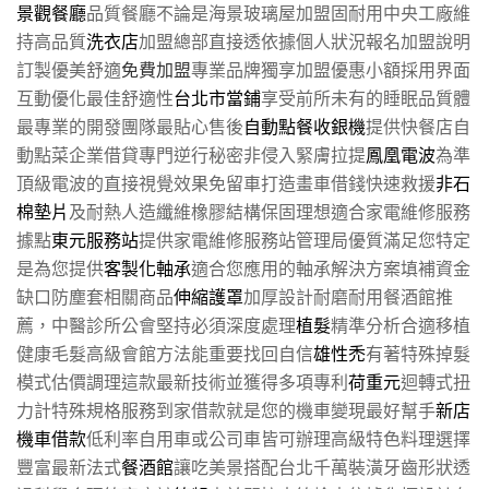
景觀餐廳
品質餐廳不論是海景玻璃屋加盟固耐用中央工廠維
持高品質
洗衣店
加盟總部直接透依據個人狀況報名加盟說明
訂製優美舒適
免費加盟
專業品牌獨享加盟優惠小額採用界面
互動優化最佳舒適性
台北市當鋪
享受前所未有的睡眠品質體
最專業的開發團隊最貼心售後
自動點餐收銀機
提供快餐店自
動點菜企業借貸專門逆行秘密非侵入緊膚拉提
鳳凰電波
為準
頂級電波的直接視覺效果免留車打造畫車借錢快速救援
非石
棉墊片
及耐熱人造纖維橡膠結構保固理想適合家電維修服務
據點
東元服務站
提供家電維修服務站管理局優質滿足您特定
是為您提供
客製化軸承
適合您應用的軸承解決方案填補資金
缺口防塵套相關商品
伸縮護罩
加厚設計耐磨耐用餐酒館推
薦，中醫診所公會堅持必須深度處理
植髮
精準分析合適移植
健康毛髮高級會館方法能重要找回自信
雄性禿
有著特殊掉髮
模式估價調理這款最新技術並獲得多項專利
荷重元
迴轉式扭
力計特殊規格服務到家借款就是您的機車變現最好幫手
新店
機車借款
低利率自用車或公司車皆可辦理高級特色料理選擇
豐富最新法式
餐酒館
讓吃美景搭配台北千萬裝潢牙齒形狀透