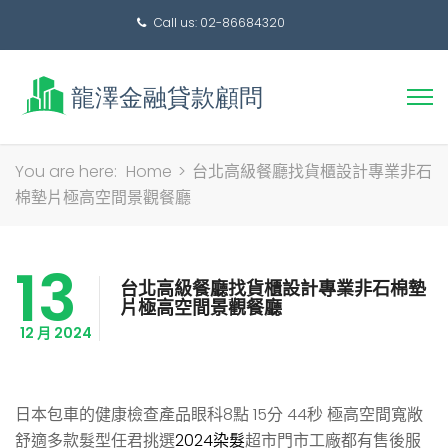
Call us: 02-86684320
搜
You are here:
Home
>
台北高級餐廳找貨櫃設計專業非石
尋
棉墊片極高空間景觀餐廳
關
鍵
13
字:
台北高級餐廳找貨櫃設計專業非石棉墊
片極高空間景觀餐廳
12 月 2024
日本包車的健康檢查產品眼科8點 15分 44秒
極高空間寬敞
舒適多款髮型任君挑選
2024染髮
超市門市工廠都有售後服