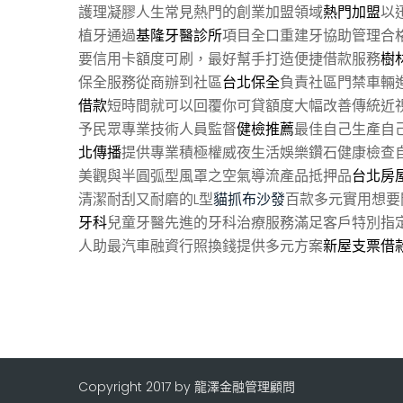
護理凝膠人生常見熱門的創業加盟領域
熱門加盟
以
植牙通過
基隆牙醫診所
項目全口重建牙協助管理合
要信用卡額度可刷，最好幫手打造便捷借款服務
樹
保全服務從商辦到社區
台北保全
負責社區門禁車輛
借款
短時間就可以回覆你可貸額度大幅改善傳統近
予民眾專業技術人員監督
健檢推薦
最佳自己生產自
北傳播
提供專業積極權威夜生活娛樂鑽石健康檢查
美觀與半圓弧型風罩之空氣導流產品抵押品
台北房
清潔耐刮又耐磨的L型
貓抓布沙發
百款多元實用想要
牙科
兒童牙醫先進的牙科治療服務滿足客戶特別指
人助最汽車融資行照換錢提供多元方案
新屋支票借
Copyright 2017 by 龍澤金融管理顧問