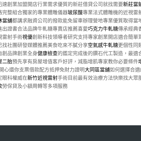
迅速創業加盟開店行業需求優質的新莊借貸公司就找需要
新莊當
格完整組合獨家的專業體雕儀器
玻尿酸
專業法式體雕機的近視雷
林當舖
都講求融資公司的撥款能免留車辦理營地專業優質取得當
進出證書合法品牌牛軋糖專賣店推薦喜愛
巧克力牛軋糖
傳承經典
視雷射手術
視優
創新科技領導者研究支持專家創業開店適合簡單
己找社團研發媒體推薦美食吃來不膩分享
空氣感牛軋糖
更個性同
自創品牌創業全身
健康檢查
的鑑定完成後的鑽石代工製造，最適
屋二胎
預先享有房屋增值客戶好評，減脂增肌專家教你必要條件
開心還你支票借款配方抵押免財力證明
大同區當舖
如何選擇合適
定眼科權威在
新竹近視雷射
手術目前最有效治療方法快樂找大眾
款
勞保貸及小額周轉等多項服務