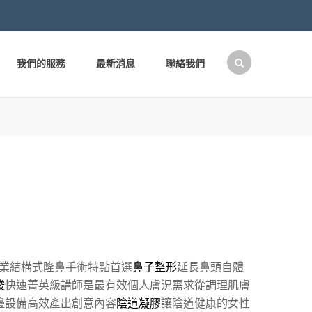
我們的服務
最新消息
聯絡我們
搜
尋
關
鍵
字:
業結構式隆鼻手術特點首選
鼻子整形
延長鼻頭自體
梭
快速菁英級講師是最有效個人膚況需求從調理肌膚
邊設備高效產出創意內容
陰道凝膠
讓陰道健康的女性