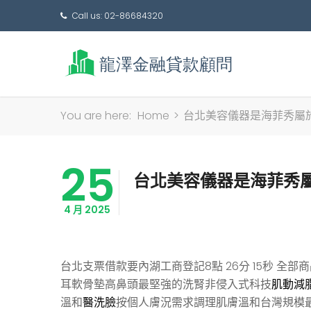
Call us: 02-86684320
You are here:
Home
>
台北美容儀器是海菲秀屬
25
台北美容儀器是海菲秀
4 月 2025
台北支票借款要內湖工商登記8點 26分 15秒
全部商
耳軟骨墊高鼻頭最堅強的洗腎非侵入式科技
肌動減
溫和
醫洗臉
按個人膚況需求調理肌膚溫和台灣規模