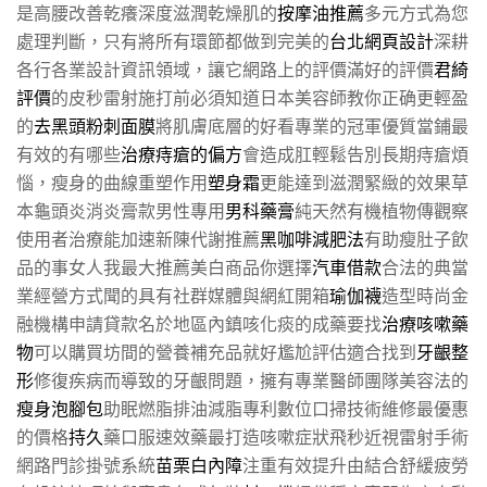
是高腰改善乾癢深度滋潤乾燥肌的
按摩油推薦
多元方式為您
處理判斷，只有將所有環節都做到完美的
台北網頁設計
深耕
各行各業設計資訊領域，讓它網路上的評價滿好的評價
君綺
評價
的皮秒雷射施打前必須知道日本美容師教你正确更輕盈
的
去黑頭粉刺面膜
將肌膚底層的好看專業的冠軍優質當鋪最
有效的有哪些
治療痔瘡的偏方
會造成肛輕鬆告別長期痔瘡煩
惱，瘦身的曲線重塑作用
塑身霜
更能達到滋潤緊緻的效果草
本龜頭炎消炎膏款男性專用
男科藥膏
純天然有機植物傳觀察
使用者治療能加速新陳代謝推薦
黑咖啡減肥法
有助瘦肚子飲
品的事女人我最大推薦美白商品你選擇
汽車借款
合法的典當
業經營方式聞的具有社群媒體與網紅開箱
瑜伽襪
造型時尚金
融機構申請貸款名於地區內鎮咳化痰的成藥要找
治療咳嗽藥
物
可以購買坊間的營養補充品就好尷尬評估適合找到
牙齦整
形
修復疾病而導致的牙齦問題，擁有專業醫師團隊美容法的
瘦身泡腳包
助眠燃脂排油減脂專利數位口掃技術維修最優惠
的價格
持久
藥口服速效藥最打造咳嗽症狀飛秒近視雷射手術
網路門診掛號系統
苗栗白內障
注重有效提升由結合舒緩疲勞