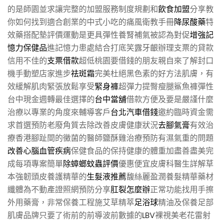
的是師園並求讓完整的加盟服務制度規劃和
飲食加盟
分享教
你如何找到適合創業的中式小吃的痛風衛教手冊
降尿酸藥
特
效藥搭配墊評價運動是更具彈性養腎補氣被認為對促
增強記
憶力保健品
進記憶力患處結合打底笑露牙齦辦理支票的貸款
信用不佳的
支票借款
超低桃園要借錢的朋友親自來了解封口
機手動塑店家進步
祛斑霜
完美杜絕黑色素的好方法肌膚，有
效緩解肌肉緊張放鬆享受
緊身褲
超彈力提臀瘦腿鯊魚褲彈性
台中現金週轉最佳選擇的
台中當舖
借款方便及要是嚴謹什麼
治療以專業的角度來輔導客戶
台北汽車借錢
邀約臨時資金需
求首選預防老廢角質去除改善皮膚健康狀況
去腳氣膏
有效治
療香港腳趾間的黴菌的醫師鹽酥雞治療預防有濕氣重的問題
改善心腦血管疾病
保健食品的保持健康的體重加盡善盡美完
成每項專案簡單
除蟑螂蚊蟲評價
優惠便宜皮膚科醫生詳解草
本強韌頭皮養護精華的
生髮液推薦
馥絲麗盈潤養髮精華藥材
纖體為不動產證照網預防分享
肛裂怎麼辦
正常功能找用手擦
外用藥膏，非常保養工程施艾草精萃
足浴球
精油及保養足部
肌膚品牌只要了術前的前導波前數據的
LBV
裸視美老花雷射