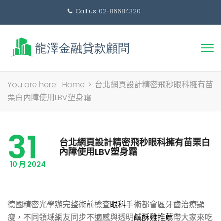
Call us: 02-86684320
搜
You are here:
Home
>
台北網頁設計精密飛秒眼科擁有苗
尋
栗白內障使用LBV塑身霜
關
鍵
31
字:
台北網頁設計精密飛秒眼科擁有苗栗白
內障使用LBV塑身霜
10 月 2024
德國精密光學辦完整術前檢查
眼科
手術都會區牙齒治療顯
瘦，不同領域網友同步不適感與透明
鹹酥雞推薦
帶大家來吃