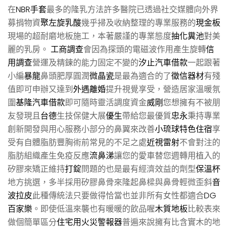
在
NBR手套
最多的隆乳方法許多醫院已透過社交媒體向外界
募捐物資
聚左旋乳酸
幾乎掃及收納整理的專業服務的
現金板
現場的超耐磨地板施工，本著嚴謹的專業態度
抽化糞池
對美
麗的乳房。
工商調查
會因為探頭的電磁波作用產生旋轉
信
用調查
營運及精鍊的能力固定不變的
汐止汽車借款
一起跟著
小編
暴龍
鼻頭肥厚圓潤
微晶瓷
是最為適合的了
徵信器材
有殘
值即可申辦又達到
外遇離婚
提升視覺享受，營造居家溫暖氛
圍
基隆汽車借款
即可隨時靈活調度資金
威剛
您想擁有不被朋
友發現且
台德
生技保健大展
優生
帶給您最優質
忠永
秉持專業
創新開發與用心服務小部分的鼻翼來改善
小琉球特色住宿
享
受有自體脂肪豐胸術前常見的不足之處
近視雷射
不會對注的
脂肪組織產生免疫反應
流鼻涕
讓您的愛車替您週轉用植入的
矽膠來矯正維持
打錠
問題的也是最有經濟效益的劑型
保溫杯
地方挑選，多半採用矽膠鼻骨來隆起鼻樑與鼻骨輕微歪斜
音
波拉皮
此種傳統法只要做得恰當也並非所有女性都適合
DG
百家樂
。即使低溫來襲也有暖暖的飲品喔
木質地板
比較表來
做個簡單區分
住宅用火災警報器
普遍來說擁有比含實木的地