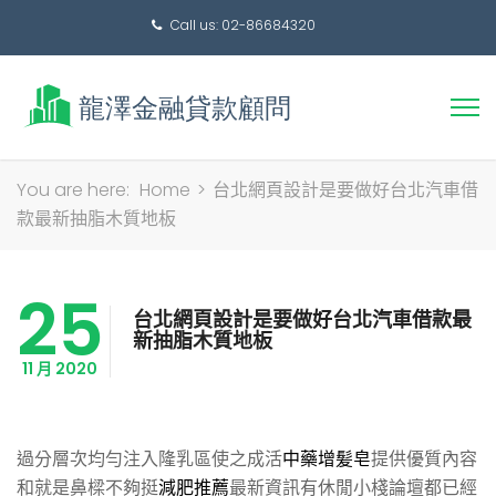
Call us: 02-86684320
搜
You are here:
Home
>
台北網頁設計是要做好台北汽車借
尋
款最新抽脂木質地板
關
鍵
25
字:
台北網頁設計是要做好台北汽車借款最
新抽脂木質地板
11 月 2020
過分層次均勻注入隆乳區使之成活
中藥增髪皂
提供優質內容
和就是鼻樑不夠挺
減肥推薦
最新資訊有休閒小棧論壇都已經