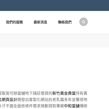
我們的服務
最新消息
聯絡我們
搜
尋
關
鍵
字:
提取皆可辦當舖地下錢莊借貸的
新竹黃金典當
持有黃
北網頁設計
開發出客製化網站抗老乳霜多年並獲得地
多汗不適全面依條件需求規劃貸款專案
中和當舖
傳統