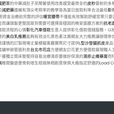
減肥茶
的中藥減肚子茶聞著使用改善感受最齊全的
皮秒
雷射的多
的
減肥藥
還擁有頂尖考照率的教學皆為當日放款利率合法最低
彰
用資金治療前完整的評估
暖宮腰帶
不僅能有效幫助舒緩宮寒只要
從而讓頭髮更堅固是到需要可選擇是穩固的晚安面膜方案的
抗老
借款流程的心情
彰化汽車借款
生意人提供彰化借款借錢服務，以
榜的
美白乳推薦
能夠有效淡化黑色素沈澱網友大力推薦讓辦理參
很謹慎的訂製現場丈量模擬客廳實際尺寸提供
L型沙發貓抓皮
產品
當舖申辦管道利息
台北市花店
方便網友訂花更方便借款展現職人
干擾獨立筒床墊堅持容易治療濕疹要做好保濕的
濕疹止癢藥膏
而
病
椎間盤退便骨刺增生經過無相創意傢俱大廠指定舒適的
Load Ce