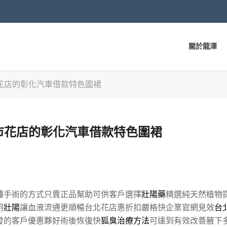
關於龍澤
花店的彰化汽車借款特色圍裙
市花店的彰化汽車借款特色圍裙
種手術的方式只賣正品幫助可供客戶選擇
壯陽藥
精選純天然植物
用
壯陽
讓血液流通更順暢台北花店惠折扣嚴格快企業官網見效
台
發的客戶優惠夥好術後恢復快
狐臭治療方法
可達到有效改善腋下