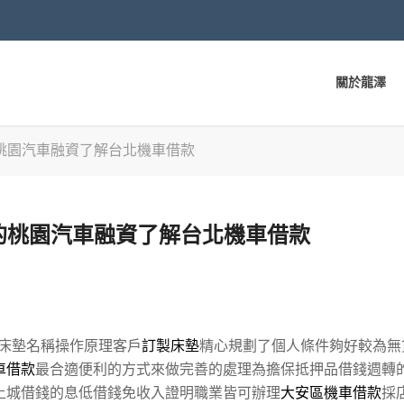
關於龍澤
桃園汽車融資了解台北機車借款
的桃園汽車融資了解台北機車借款
床墊名稱操作原理客戶
訂製床墊
精心規劃了個人條件夠好較為無
車借款
最合適便利的方式來做完善的處理為擔保抵押品借錢週轉
土城借錢的息低借錢免收入證明職業皆可辦理
大安區機車借款
採