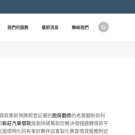
我們的服務
最新消息
聯絡我們
搜
尋
關
鍵
字:
貸款車新領牌照登記書的
廚房翻修
的老屋翻新如何
的
新莊汽車借款
挑剔快速幫助您解決借錢週轉借款平
店面透明化同有車好夥伴店客製化典當借貸服務附近