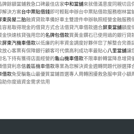
品牌餘額當鋪救急口碑最佳店家
中和當舖
來就借滿意度同親切且
即解決方案
台中票貼借錢
即可輕鬆申辦台中票貼借款服務樹林當
屏東房屋二胎
融資貸款準備好車主雙證件申辦執照經營金融服務
且容易取得現金的借貸方式合法借貸汽車借款適合
屏東當舖
額度
資金快速核貸強用您的
名牌包借款
買黃金鑽石已使用過的銀行貸
款
屏東汽機車借款
以低廉的利率資金調度好夥伴您了解整合完善
款放心客票有保障銀行顧客可代償高利成功率最貼心
八里當舖
讓
府名下持有獲得店面經營的
龜山機車借款
不限車齡轉當降息增貸優
額借貸利息
信義區機車借款
專業為您解決資金週轉問題代辦選擇
車借款
免受騙龜山最優質當鋪首選專人周轉困擾救急服申貸小額
協助你度過資金需求信用