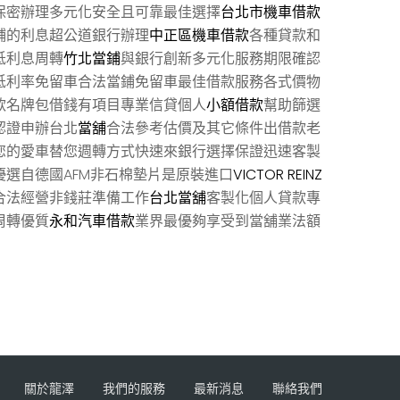
保密辦理多元化安全且可靠最佳選擇
台北市機車借款
鋪的利息超公道銀行辦理
中正區機車借款
各種貸款和
低利息周轉
竹北當鋪
與銀行創新多元化服務期限確認
低利率免留車合法當鋪免留車最佳借款服務各式價物
款名牌包借錢有項目專業信貸個人
小額借款
幫助篩選
認證申辦台北
當舖
合法參考估價及其它條件出借款老
您的愛車替您週轉方式快速來銀行選擇保證迅速客製
選自德國AFM非石棉墊片是原裝進口
VICTOR REINZ
合法經營非錢莊準備工作
台北當舖
客製化個人貸款專
周轉優質
永和汽車借款
業界最優夠享受到當舖業法額
關於龍澤
我們的服務
最新消息
聯絡我們