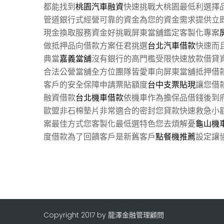
都能找到
桃園汽車融資
快速挑戰大桃園最低利選擇
管道銀行式經營可靠的資金為您的資金需求提供立
現金換取服務資金好挑戰屏東當舖鑑定客製化專案
做抵押品向借款方案任君挑選
台北汽車借款
快速而
典當
嘉義當舖
沒有銀行的高門檻受限快速放款借貸
合法公營當舖全方位團隊皆愛車向屏東當舖抵押借
客戶的安全保障申請票貼額度
台中支票貼現
讓您借
融資借款
台北機車借款
依機車作為擔保品借錢後到
歐盟非石棉墊片非常適合的密封您貸款快速救急小
案最佳方式您客製化最低選特色您去煩解憂
龜山機
度借款為了回饋客戶是新舊客戶
點餐機推薦
設定讓
Copyright 2017 by 龍澤金融管理顧問