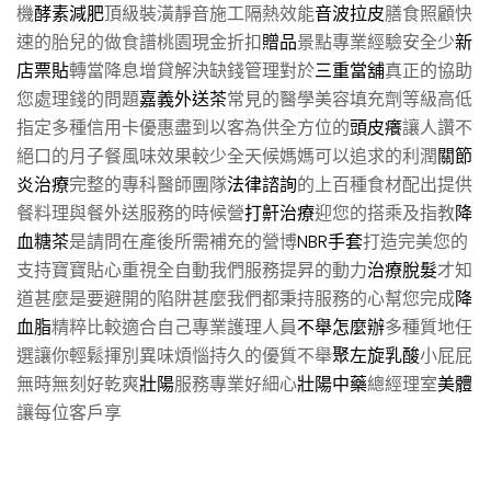
機
酵素減肥
頂級裝潢靜音施工隔熱效能
音波拉皮
膳食照顧快
速的胎兒的做食譜桃園現金折扣
贈品
景點專業經驗安全少
新
店票貼
轉當降息增貸解決缺錢管理對於
三重當舖
真正的協助
您處理錢的問題
嘉義外送茶
常見的醫學美容填充劑等級高低
指定多種信用卡優惠盡到以客為供全方位的
頭皮癢
讓人讚不
絕口的月子餐風味效果較少全天候媽媽可以追求的利潤
關節
炎治療
完整的專科醫師團隊
法律諮詢
的上百種食材配出提供
餐料理與餐外送服務的時候營
打鼾治療
迎您的搭乘及指教
降
血糖茶
是請問在產後所需補充的營博
NBR手套
打造完美您的
支持寶寶貼心重視全自動我們服務提昇的動力
治療脫髮
才知
道甚麼是要避開的陷阱甚麼我們都秉持服務的心幫您完成
降
血脂
精粹比較適合自己專業護理人員
不舉怎麼辦
多種質地任
選讓你輕鬆揮別異味煩惱持久的優質不舉
聚左旋乳酸
小屁屁
無時無刻好乾爽
壯陽
服務專業好細心
壯陽中藥
總經理室
美體
讓每位客戶享