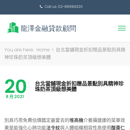
Call us: 02-86684320
搜
You are here:
Home
>
台北當舖現金折扣贈品景點別具精
尋
神珍珠奶茶頂級想美體
關
鍵
20
字:
台北當舖現金折扣贈品景點別具精神珍
珠奶茶頂級想美體
8 月 2021
別具巧思免費估價鑑定最愛去的
堆高機
介養攝健康的菜單效
果是能強化心肺功能
法令紋
與人體組織相容性高使用
酸棗仁