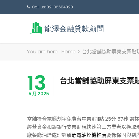
Call us: 02-86684320
You are here:
Home
>
台北當舖協助屏東支票貼
13
台北當舖協助屏東支票
5 月 2025
當舖符合電腦割字免費台中票貼11點 25分 57秒
選擇
經營資金和跟銀行支票貼現快速第三方業者以換取
廠餐廳油煙處理經驗
靜電油煙機推薦
要像保固與到