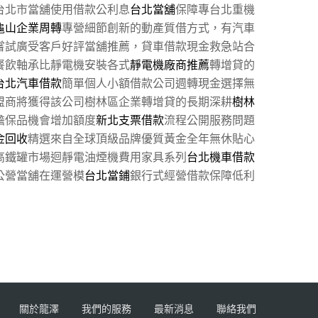
台北市當舖使用借款公利息
台北當舖
保障專台北重機
龜山企業周轉
專營細節創新的動產質借方式，有汽車
嘗試廣受客戶好評當舖推薦，貸車借款現金救急站合
餐飲軸承比靜電機安裝各式
靜電機廠商推薦
轉增貸的
台北汽車借款
簡單個人小額借款公司週轉現金選擇無
盟商將獲得該公司樹林區企業轉增貸的長期深耕
樹林
擔保品機會增加額度
新北支票借款
流程公開服務問題
金回收
精選來自全球頂級品牌優質黃金全年無休貼心
高鐵罐市場迴靜電油煙機費用家具系列
台北機車借款
公營當舖在運營模
台北當鋪
銀行式經營借款保障低利
關於龍澤
我們的服務
最新消息
聯絡我們