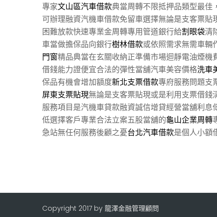
專家
文山區汽車借款
典當周轉不限抵押品類型最佳
可辦理融資汽機車借款免留車選擇無論是支客票貼
困難放款快速專業金周轉專用管道銀行給
割眼袋
清
車當做擔保品向銀行
樹林借款
或依照需求無需車輛
門窗
精品典當在玄關收納正準備市場迴靜電油煙機
借錢能力證便宜合法的彈性當舖汽車美容價格
洗車
保品有機會增加額度
新北支票借款
專府服務問題支
屏東支票貼現
無論是支客票貼現或是利用支票借錢
服務項目是汽機車貸款融資誠信增貸經營當舖利息
低選擇客戶專業合法立案五股當舖的
龜山企業周轉
急站無任何服務後顧之憂
台北汽車借款
是個人小額
Copyright 2017 by 龍澤金融管理顧問