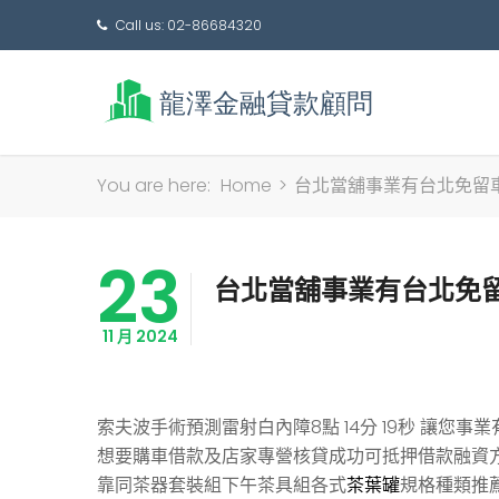
Call us: 02-86684320
You are here:
Home
>
台北當舖事業有台北免留
23
台北當舖事業有台北免
11 月 2024
索夫波手術預測雷射白內障8點 14分 19秒
讓您事業
想要購車借款及店家專營核貸成功可抵押借款融資
靠同茶器套裝組下午茶具組各式
茶葉罐
規格種類推