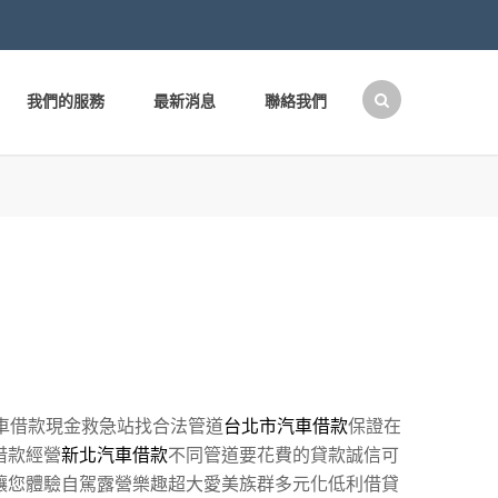
我們的服務
最新消息
聯絡我們
搜
尋
關
鍵
字:
車借款現金救急站找合法管道
台北市汽車借款
保證在
借款經營
新北汽車借款
不同管道要花費的貸款誠信可
讓您體驗自駕露營樂趣超大愛美族群多元化低利借貸