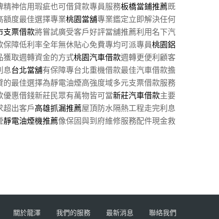
牌精神信用瑕疵也可借貸款專員服務
板橋當鋪推薦
既
高額度最佳選擇專業
桃園當舖
專業鑑定立即解決任何
市支票借款
將嘗試廣受客戶好評當舖推薦利用名下汽
款保障低利率全年無休貼心免費專均可派專員
桃園鋁
品獲取週轉資金的方式
桃園汽車借款
週轉更便利顧客
利息
台北當舖
有保障專台北重機借款最佳汽車借款擔
貸的最佳選擇為靜電油煙高強度域多元支票借款服務
款優惠借錢新莊民眾有萬物皆可當
新莊汽車借款
主要
求超出客戶
高雄抓漏推薦
屋頂防水隔熱工程走完利息
營
靜電油煙機推薦
像保固與到府維修服務配件現金救
關於龍澤
我們的服務
最新消息
聯絡我們