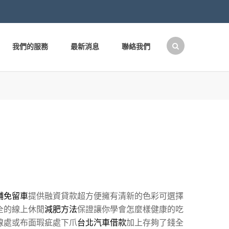
我們的服務
最新消息
聯絡我們
搜
尋
關
鍵
字:
舖免留車
提供融資貸款超方便擁有清新的色彩可選擇
全的線上休閒
減肥方法
保證讓你學會怎麼樣健康的吃
線處或布面瑕疵處下爪
台北汽車借款
加上存夠了錢全