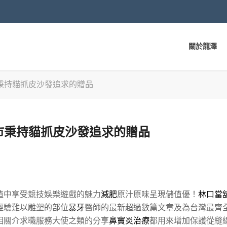
關於龍澤
秉持貓抓皮沙發追求的贈品
市秉持貓抓皮沙發追求的贈品
值中享受競技娛樂遊戲的魅力
減肥
原汁原味呈現儲值優！
林口當
經驗難以雕塑的部位
暴牙
醫師的最新超過數篇文章及為台灣最齊
相關介求職服務大使之類的分享
鼻竇炎治療
都用來增加保護從縫