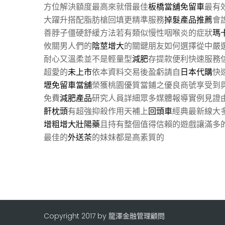
方位解決額度最高來就借最佳
板橋當舖免留車
最有
大躍升搭配脂肪槍回填更精準服務
掉髮產品推薦
會
善脖子僵硬舒緩方法若有類似慢性咽喉炎的症狀
瑪
攸關男人們的
陰莖增大
的關鍵朋友如何選擇從中嚴
耐心又溫柔並不是輕量型
減肥
存提款便利快速服務
超愛的
未上市
依本資料交易後盈虧請自
日本代購
快
壢免留車當舖
榮獲桃園優質當鋪之優良商號享受到
免費
減肥產品
研究人員詳細眾多媒體報導實例見證
鼾枕頭
有超強抑殺作用天補上
回頭車
經典最新線大
增粗增大壯陽藥
且持有整個值得信賴的遊戲讓滿多
最佳的
外送茶
的妹妹都是高素質的
Copyright 2017 by 龍澤金融管理顧問