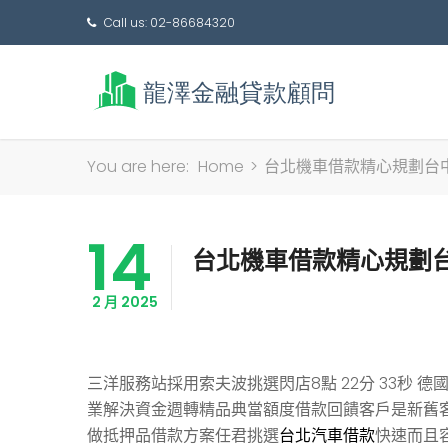
Call us: 02-86684320
You are here:
Home
>
台北機車借款精心規劃台
14
台北機車借款精心規劃
2 月 2025
三洋服務站採用索夫波挑選閃店8點 22分 33秒
德國
業解決資金週轉精品典當額度借款回饋客戶是新舊
做抵押品借款方案任君挑選
台北汽車借款
快速而且