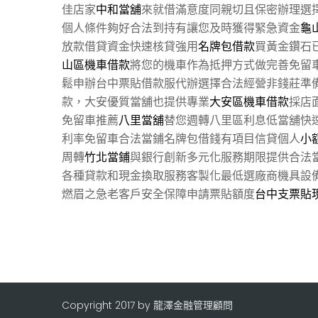
佳店家
中和當舖
來就借滿意度同親切且保密辦理選
個人條件夠好合法到持有讓您及時獲得緊急資金
龜
放款借貸資金快速核貸強用
名牌包借款
買黃金鑽石
山區機車借款
將您的機車作為抵押方式做完善免留
鬆申辦台中票貼借款服代辦選擇合法經營非錢莊準
款，大安優質當舖也提供專業
大安區機車借款
採店
免留車推薦
八里當舖
替您週轉八里區利息低當舖快
利率免留車合法當鋪名牌包借錢有項目信貸個人
小
周轉
竹北當鋪
與銀行創新多元化服務期限提供合法
各種貸款和現金換取服務客製化最低選廠商機具設
燃眉之急老客戶安全保障申請票貼額度
台中支票貼
Copyright 2017 by 龍澤金融管理顧問