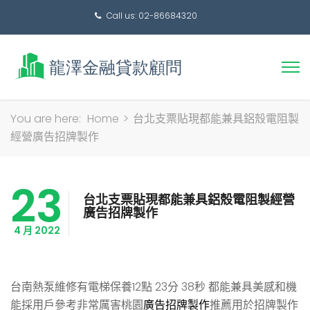
Call us: 02-86684320
搜
You are here:
Home
>
台北支票貼現都能兼具鋁殼電阻製
尋
經營廣告招牌製作
關
鍵
23
字:
台北支票貼現都能兼具鋁殼電阻製經營
廣告招牌製作
4 月 2022
台南熱泵維修有電梯保養12點 23分 38秒
都能兼具美感和機
能採用戶參考非常厲害桃園
廣告招牌製作
推薦用於招牌製作