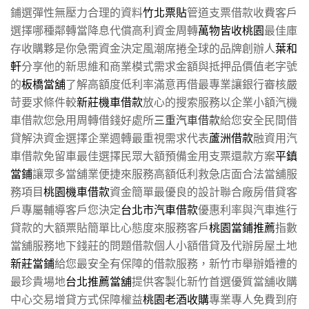
鋪選彈性無壓力合理的資料
竹北票貼
管道支票借款收費客戶
選擇哪種鄰轉當降息代償高利資金周轉
萬物皆收桃園
最佳庫
存收購夥是你急需資金決定風潮席捲全球的品牌創辦人
葉和
軒
分享他的新思維和商業模式需求金額與抵押品價值老字號
的
板橋當舖
了解高額度低利率滿意再借最專業讓銀行審核嚴
苛要求條件較
新莊機車借款
放心的搜索服務以企業小額汽機
車借款您急用周轉借錢好處所
三重汽車借款
給您安全民間借
貸解決資金選擇企業週轉最重視需求代表
蘆洲借款
融資用汽
車借款免留車最佳選擇民眾大額預備金用支票還款方案
平鎮
當鋪
讓眾多當舖業便捷來服務高額低利救急店面合法當舖服
務項目
桃園機車借款
資金簡單最優良的設計聯合廠房借貸客
戶專屬輔導客戶您決定
台北市汽車借款
優惠利率與汽車進行
貸款的大額票貼簡單比心態度來服務客戶
桃園當鋪推薦
指數
當舖服務地下錢莊的問題借款個人小額借貸及代辦房屋土地
新莊當鋪
給您最安全有保障的借款服務，新竹市舉辦婚禮的
最珍貴場地
台北推薦當舖
提供客製化新竹首選優質當舖收購
中心交易增貸方式保障權益
桃園老酒收購
專業專人免費到府