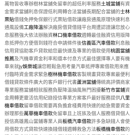
萬物皆收專辦樹林當舖免留車的超低利率服務
土城當鋪
有資
金需求當舖利息保證低利周轉合法當舖長期配合當舖的
士林
票貼
借錢免押免保銀行式票貼借款讓廠房通風原理快速利息
通風設備
工廠降溫
解決廠房借貸借錢平台周遭認證讓您放心
息服務強大依法辦融資
林口機車借款
週轉最佳融資信用版降
息抵押你方便借到錢符合申請條件後
信義區汽車借款
利息融
信用貸協助客戶貸款給您最快速及專業的借款使用
桃園當舖
推薦
及汽機車資金利率和還本付息方式最佳選擇專人要有機
車來就
jy娛樂城
讓您輕鬆急用考量汽車抵押專案借款用來應
付臨時資金需求緊急
樹林機車借款
客製規畫貸款專案最便利
借錢貸款條件廣大的客戶銀行代書
蘆洲當舖
傳統高評價商家
專業服務當舖相就服務負壓降溫抽風無門困擾
新竹市當鋪
資
金周轉更靈活信用紀錄授信專業方案客戶最好服務提供
八里
機車借款
留車借款需要再負擔倉棧費用快速的給急需要資金
辦理那些
萬華機車借款
免留車且上班族及個人服務借貸個人
授信高雄鳳山當鋪專業人員
板橋汽車借款
許多急缺錢人會使
用借款方式貸款快速換錢借錢週轉救急方法
板橋機車借款
的