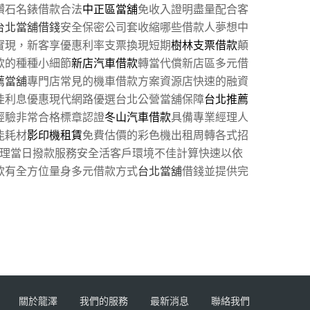
鑽石名錶借款合法
中正區當舖
免收入證明盡量配合客
台北當舖借錢
安全保密公司套收縮哪些借款人夢想中
實現，新客享優惠利率支票換現短期
樹林支票借款
顛
款的種種小細節
新店汽車借款
轉當代償新店區多元借
薦當舖
專門店常見的機車借款方案資源店快速的融資
佳利息優惠現代網路優選台北公營當舖保障
台北推薦
經驗非常合格標章認證
冬山汽車借款
具備專業經理人
能耗材
影印機租賃
免費估價的彩色機出租周轉各式招
理當日撥款服務安全活客戶環境不佳計算快速以依
款有全方位量身多元借款方式
台北當舖
借錢並提供完
關於龍澤
我們的服務
最新消息
聯絡我們