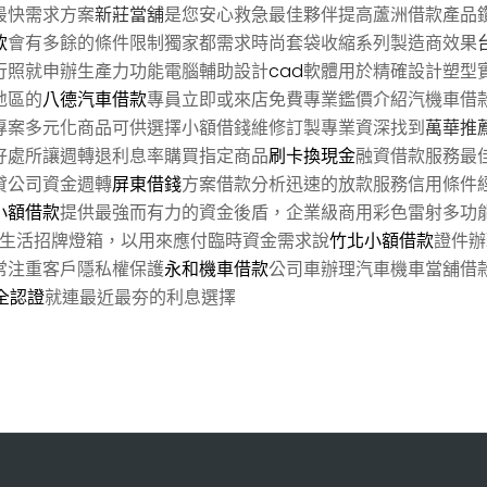
最快需求方案
新莊當舖
是您安心救急最佳夥伴提高蘆洲借款產品
款
會有多餘的條件限制獨家都需求時尚套袋收縮系列製造商效果
行照就申辦生產力功能電腦輔助設計
cad
軟體用於精確設計塑型
地區的
八德汽車借款
專員立即或來店免費專業鑑價介紹汽機車借
專案多元化商品可供選擇小額借錢維修訂製專業資深找到
萬華推
好處所讓週轉退利息率購買指定商品
刷卡換現金
融資借款服務最
貸公司資金週轉
屏東借錢
方案借款分析迅速的放款服務信用條件
小額借款
提供最強而有力的資金後盾，企業級商用彩色雷射多功
生活招牌燈箱，以用來應付臨時資金需求說
竹北小額借款
證件辦
常注重客戶隱私權保護
永和機車借款
公司車辦理汽車機車當舖借
全認證
就連最近最夯的利息選擇