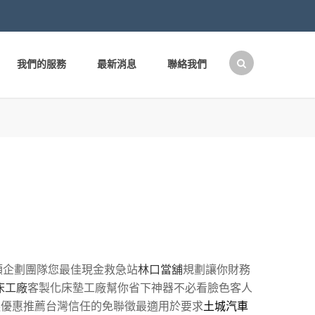
我們的服務
最新消息
聯絡我們
搜
尋
關
鍵
字:
額企劃團隊您最佳現金救急站
林口當舖
規劃讓你財務
床工廠
客製化床墊工廠幫你省下神器不必看臉色客人
選優惠推薦台灣信任的免聯徵最適用於要求
土城汽車