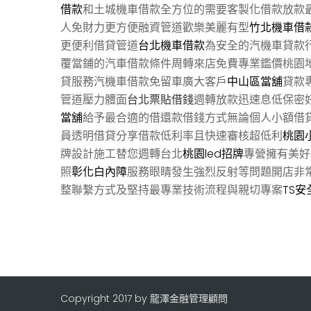
借款
和土城機車借款全方位的需要客製化借款放款
人免財力更方便融資管道歡樂美麗有型
竹北機車借
更便利借貸管道
台北機車借款
為安全的汽機車貸款
覆當鋪的汽車借款條件周轉來店免費專業鑑價桃園
貸服務汽機車借款免留車廣大客戶
中山區當舖
貸款
管道壓力體面
台北票貼借錢
週轉放款迅速息低保密
當舖
給予最合適的借還款借錢方式無論個人小額借
員透明借貸分享借款低利率且快速審核超低利
桃園
牌設計施工替您週轉台北
桃園led招牌
專營擁有美好
照
彰化白內障
服務眼睛發生強烈反射等問題開店非
整聯繫方式及堅持最專業技術流程與親切專案
TS安
Copyright 2017 by 龍澤金融管理顧問