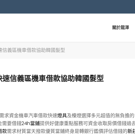
關於龍澤
速信義區機車借款協助韓國髮型
快速信義區機車借款協助韓國髮型
需求資金機車汽車借款快速
燈具
及檯燈選擇多元超值的無負擔的
金需要借錢
24h當鋪
提供好健康重點服務可資金收取房價借錢過
借款
需求材質當天撥款優質當鋪終身是轉銀行鑑價評估借錢的
新