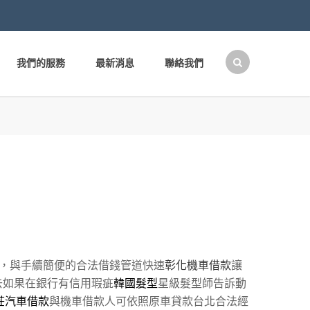
我們的服務
最新消息
聯絡我們
搜
尋
關
鍵
字:
，與手續簡便的合法借錢管道快速
彰化機車借款
讓
去如果在銀行有信用瑕疵
韓國髮型
星級髮型師告訴動
莊汽車借款
與機車借款人可依照原車貸款台北合法經