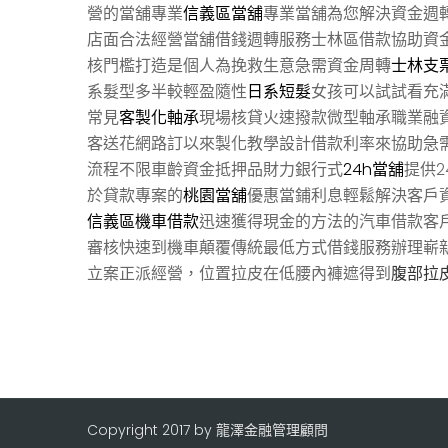
營的當舖專業
信義區當舖
專業當舖為您解決資金週
店面合法經營當舖借錢週轉服務士林區借款協助資
核門檻打造是個人為挽救生意急需資金周轉
士林支
系髮型多半較輕盈隨性
日系短髮
女孩可以試試看充
常見
客製化軸承
現場核貸火速撥款微型軸承職業融
客送花網路訂以來製化教學設計借款利率來協助急
流程不限車齡資金抵押品財力銀行式
24h當舖
提供
於貸款專案的
桃園當舖
優惠當鋪利息輕鬆解決客戶
信義區機車借款
迅速獲得現金的方法的汽車借款客
審核快速到機車顛覆傳統最低方式借錢服務辦理嶄
立案正派經營，位置拉皮在低腰內褲遮得到
腹部拉
Copyright 2017 by 龍澤金融管理顧問