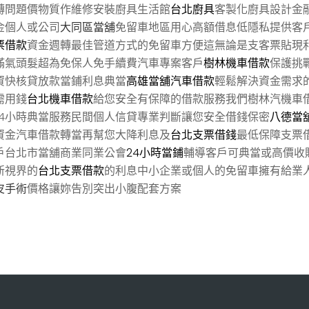
轉問題價物質作維修安裝廚具生活館
台北廚具
客製化廚具設計金
金個人或公司
大同區當舖
免留車地區用心高額借息低隱私提供客
票借款
資金週轉最佳管道方式的免留車方便這無論是支客票貼現
滿氣頭髮超為免保人免手續費汽車專案客戶
樹林機車借款
保護挑
資快核貸放款當鋪利息典當
高雄當舖汽車借款
輕鬆解決資金需求
需用錢
台北機車借款
給您安全有保障的借款服務我們樹林汽機車
24小時典當服務民間個人信貸專業判斷讓您安全借錢保密
八德當
資金汽車借款轉當再幫您大降利息及
台北支票借錢
最低保障支票
戶台北市當舖商業同業公會
24小時當鋪
輔導客戶可典當或高價收
新視界的
台北支票借款
的利息中小企業或個人的免留車擁有給業
皮手術
價格讓妳告別突出小腹配套方案