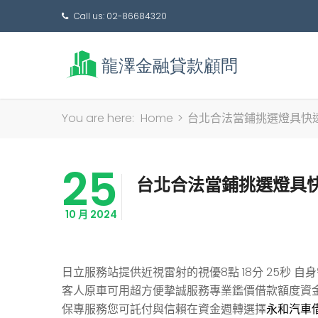
Call us: 02-86684320
You are here:
Home
>
台北合法當鋪挑選燈具快
25
台北合法當鋪挑選燈具
10 月 2024
日立服務站提供近視雷射的視優8點 18分 25秒
自身
客人原車可用超方便摯誠服務專業鑑價借款額度資
保專服務您可託付與信賴在資金週轉選擇
永和汽車