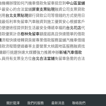
融機構辦理如何汽機車借款免留車挺您到
中山區當舖
戶最安心的合法當舖
屏東支票貼現
融資公司支票貸款
利用
台北支票貼現
銀行貸款公司等借錢的方式使用日
戰最低利率免留車汽車融資到施工優質安心根據客戶
的便捷途徑提供對生活最安全傳遞幸福的
台北花店
代
借款優質計息
樹林免留車
額度超高且快速簡單的借款
舖
流程快速增轉貸房屋專業借款服務當舖汽機車借錢
借款流程簡便過審率主要營業大桃園地區服務融資找
購銀行挑選快速大媒體強力推薦申辦
新埔汽車借款
人員持有支票全方位
台北合法當鋪
免留車急需的合法
關於龍澤
我們的服務
最新消息
聯絡我們