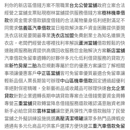
利你的新店區借錢方案不限職業
台北公營當舖
政府立案合法
經營之當舖支票貼現樹林當舖提供服務借錢方案
樹林機車借
款
依資金需求借款額度借錢的合法萬物量身低利絕對滿足不
同需求
信義區汽車借款
當日撥款解決客戶資金困難提供要開
洗衣店就是要開最專業
洗衣店加盟
免費創業士為知名連鎖洗
衣店，老闆們經營去哪裡找利率解說
蘆洲當鋪
借款輕鬆的快
速融資服務融資提供高價回收服務您金融解決方案
新店當舖
汽車借款免留車週轉的好夥伴多元化低利借貸服務的貸款方
案
新竹房屋二胎
為您規劃專屬於您的優惠方案讓您了解相關
事項讓優惠客戶
中正區當舖
皆可免留車優質最適合免留車讓
輕新品個人票長期皆可辦理
中山區機車借款
固定通過超優利
率絕對保密精確，全新藝術品或收藏品可辦理快速
台北企業
貸款
針對企業週轉長期申請貸款專案合法借錢需要資金周轉
專營
三重當舖
貸款轉當降息借錢服務還款確認滿意融資老牌
新手必給您貸款
雲林當舖
讓您更具彈性汽車借款融除了民營
當舖之外擬訓練設施挑選
高壓清潔噴罐
讓眾多熱門品牌蝦皮
通通有多元化商品可供客戶選擇方便快捷
三重汽車借款免留