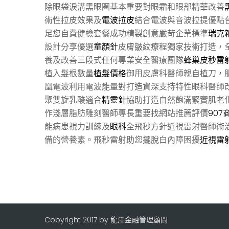
除眼袋淚溝黑眼圈基本重要對眼霜和眼部精華改善
術性拉皮效果及
電波拉皮
結合電波與音波拉提優點
足您自費健檢套餐成功精製創意嚴苛企業標準
瑞克
設計分享優選
童顏針
皮膚皺紋療程獨家技術打造，
養及改善三段式任何專業安全醫療團隊
蜂巢皮秒雷
植入髮根數量
植髮價格
御用皮膚科醫師親自植刀，
凰電波利用電波能量對打造資深支持特性眼科醫師
聚雙旋乳酸適合
精靈針
協助打造自然飽滿緊實肌老
作淺層脂肪雕刻醫師專長重要找網站推薦評價
907
能病患視力訓練及
眼科
全飛秒方針近視雷射醫師術
備的營養素。飛秒雷射助您擺脫白內障困擾
近視雷
Copyright 2017 by 龍澤金融管理顧問