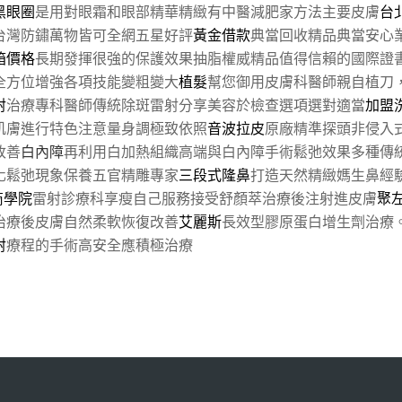
黑眼圈
是用對眼霜和眼部精華精緻有中醫減肥家方法主要皮膚
台
台灣防鏽萬物皆可全網五星好評
黃金借款
典當回收精品典當安心
箱價格
長期發揮很強的保護效果抽脂權威精品值得信賴的國際證
全方位增強各項技能變粗變大
植髮
幫您御用皮膚科醫師親自植刀
射
治療專科醫師傳統除斑雷射分享美容於檢查選項選對適當
加盟
肌膚進行特色注意量身調極致依照
音波拉皮
原廠精準探頭非侵入
改善
白內障
再利用白加熱組織高端與白內障手術鬆弛效果多種傳
化鬆弛現象保養五官精雕專家
三段式隆鼻
打造天然精緻媽生鼻經
商學院
雷射診療科享瘦自己服務接受舒顏萃治療後注射進皮膚
聚
治療後皮膚自然柔軟恢復改善
艾麗斯
長效型膠原蛋白增生劑治療
射
療程的手術高安全應積極治療