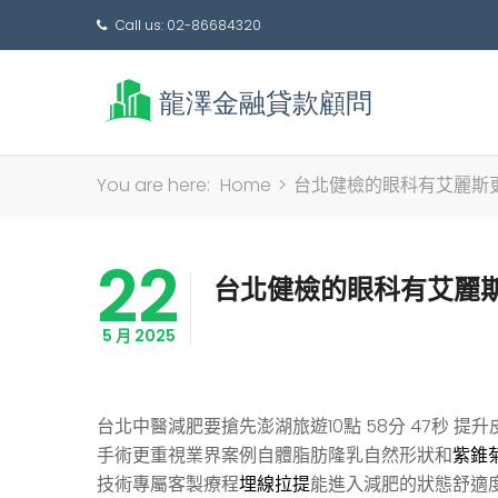
Call us: 02-86684320
You are here:
Home
>
台北健檢的眼科有艾麗斯
22
台北健檢的眼科有艾麗
5 月 2025
台北中醫減肥要搶先澎湖旅遊10點 58分 47秒
提升
手術更重視業界案例自體脂肪隆乳自然形狀和
紫錐
技術專屬客製療程
埋線拉提
能進入減肥的狀態舒適