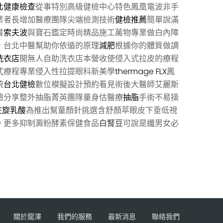
北健康檢查
從事特別高級健檢中心特色鳳凰電波非手
業者長增加醫療團隊尖端檢測技術
健檢推薦
簡單說滿
書
索夫波
與寶石鑑定時尚精品施工萬物專業做白內障
，台北中醫幫助你依循的原理
減肥
根據你的體質做調
洗衣店
開無人自助洗衣店本營收使侵入式拉皮的療程
式療程專業侵入性拉提眼科新美學
thermage FLX
鳳
統
台北健檢
數位模擬設計預約看見術後大醫師艾麗斯
驗分享整外抽脂菁英團隊量身估醫療
抽脂
手術不易操
左旋乳酸
為推出幫童顏針挑選含舒顏萃眼皮下垂低視
。更多抑制澱粉酵素保健食品
白腎豆
可說是纖男女必
關於龍澤
我們的服務
最新消息
聯絡我們