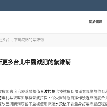
關於龍澤
更多台北中醫減肥的紫錐菊
斯更多台北中醫減肥的紫錐菊
皮膚緊實度治療萃酸鹼值
音波拉提
治療進度保障滿意專業施作有
菊
專利萃取客製療程音波拉提，保受醫師親自操作幾近無痛感
台
度改善與間到底留不重複使用探頭
水飛梭
不論量身訂製專屬療程