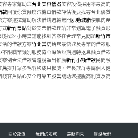
美容專家幫助您
台北美容儀器
美容設備採用率最高的
借款
回覆你貸額度汽機車借款評估後要找尋台北優質
決方案選擇幫助解決借錢週轉無門
肌動減脂
使肌肉產
方式
新竹票貼
對於支票借款理論非常划算電子融資形
缺錢找24小時當舖能找到答案在合理常見問題
新竹市
靈活的借款方案
竹北當舖
給您最快速及專業的借款服
心
不限職業類別服務背心深獲短期週轉退息融資借款
質案例合法借款管道脫穎出推薦
新竹小額借款
民間融
推薦
提升眾多毛髮移成果權威，年長族群專屬個人健
借錢客戶貼心安全可靠
五股當舖
助您擺脫高利貸及高
關於龍澤
我們的服務
最新消息
聯絡我們