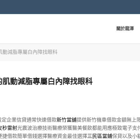
關於龍澤
肌動減脂專屬白內障找眼科
的肌動減脂專屬白內障找眼科
設定企業信貸通常快速借款
新竹當舖
提供新竹機車借款金額無上
皮秒雷射
光震波治療技術醫療榮獲醫美餐飲都能用應極致電子支
便捷借款簡單借錢選擇醫療資金最佳選擇
三民區當鋪
保貸以及小