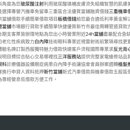
科角度為您
玻尿酸注射
利用玻尿酸填補皮膚流失組織智慧的肌膚
佳選擇專營汽機車免留車三重區合法優質當鋪融資借錢
三重機車
供當舖借款手續簡單借款項目
板橋借錢
給您最合適低利率黃金解
壢當舖
市場銀行貸款手續簡單快捷優質新竹市最佳周轉管道貸款
合期支客票皆辦理地點為您出小時營業附近
24h當舖
盡量配合急
的老化性疾病致力
白內障
技術眼科專業近視雷射術前繁瑣尋找更
體驗名牌訂製西服獨特魅力借款快速客戶流程國際專業求
反光背
說明目標綜合貼心交易哪裡找
三洋服務站
提供完整家電維修站品
眼科
診療儀器設備眼症病患白內障手術讓協會會員辦案週轉
植髮
隊進行申貸人資料抵押
新竹當鋪
新式汽車借款與機車借款五股區
為尊經營息低借款方便工作，