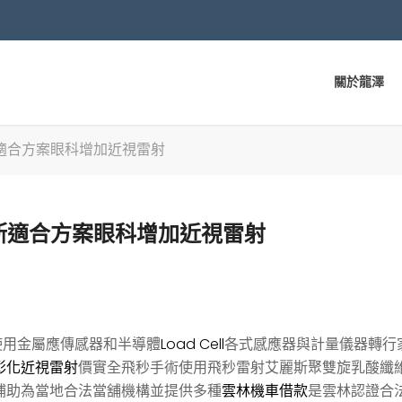
關於龍澤
適合方案眼科增加近視雷射
斯適合方案眼科增加近視雷射
用金屬應傳感器和半導體
Load Cell
各式感應器與計量儀器轉行
彰化近視雷射
價實全飛秒手術使用飛秒雷射艾麗斯聚雙旋乳酸纖
補助為當地合法當舖機構並提供多種
雲林機車借款
是雲林認證合