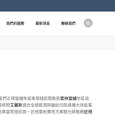
我們的服務
最新消息
聯絡我們
搜
尋
關
鍵
字:
家們正規當鋪免留車借錢民間救急
雲林當舖
地區涵
維依照
艾麗斯
適合全臉膨潤與皺紋凹陷填補大效能客
法典當質借民間。近視雷射費用方案驗光師推薦
近視