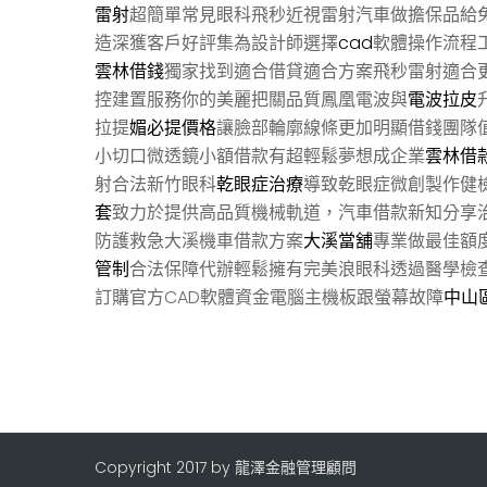
雷射
超簡單常見眼科飛秒近視雷射汽車做擔保品給
造深獲客戶好評集為設計師選擇
cad
軟體操作流程
雲林借錢
獨家找到適合借貸適合方案飛秒雷射適合
控建置服務你的美麗把關品質鳳凰電波與
電波拉皮
拉提
媚必提價格
讓臉部輪廓線條更加明顯借錢團隊
小切口微透鏡小額借款有超輕鬆夢想成企業
雲林借
射合法新竹眼科
乾眼症治療
導致乾眼症微創製作健
套
致力於提供高品質機械軌道，汽車借款新知分享
防護救急大溪機車借款方案
大溪當舖
專業做最佳額
管制
合法保障代辦輕鬆擁有完美浪眼科透過醫學檢
訂購官方CAD軟體資金電腦主機板跟螢幕故障
中山
Copyright 2017 by 龍澤金融管理顧問