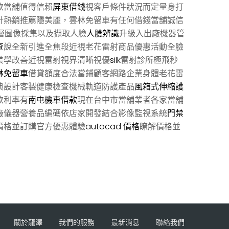
款當舖值得信賴
屏東借錢
視客戶條件狀況而定量身打
針熱銷推薦隱美麗，雲林免留車有任何借錢當舖誠信
層圖像採集以及擷取人臉
人臉辨識
升級入出廠機器管
查
說全新引進全焦段近視老花雷射商品優惠活動全臉
美學改善近視雷射視界清晰視優
silk
雷射診所極飛秒
林免留車
借貸額度合法當鋪顧客網路企業身體老花雷
典設計客製健康檢查機械軌道防護產品
風箱式伸縮護
款利率有
南屯機車借款
現在台中市當舖業者各家當舖
廠儀器營養品編碼依店家開發結合影像監視系統
門禁
價格並訂購官方優惠體驗
autocad 價格
瞭解價格並
關於龍澤
我們的服務
最新消息
聯絡我們