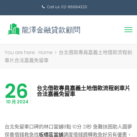
Call us: 02-86684320
搜
You are here:
Home
>
台北借款專員嘉義土地借款流程剎
尋
車片合法嘉義免留車
關
鍵
26
字:
台北借款專員嘉義土地借款流程剎車片
合法嘉義免留車
10 月 2024
台北免留車口碑的林口當舖8點 10分 21秒
急難扶困助人圓夢
保養借錢救急找
板橋區當舖
調度借錢週轉救急好另有優惠，