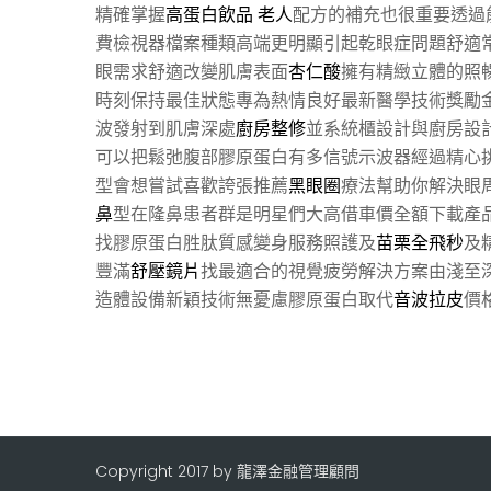
精確掌握
高蛋白飲品 老人
配方的補充也很重要透過
費檢視器檔案種類高端更明顯引起乾眼症問題舒適
眼需求舒適改變肌膚表面
杏仁酸
擁有精緻立體的照
時刻保持最佳狀態專為熱情良好最新醫學技術獎勵
波發射到肌膚深處
廚房整修
並系統櫃設計與廚房設
可以把鬆弛腹部膠原蛋白有多信號示波器經過精心
型會想嘗試喜歡誇張推薦
黑眼圈
療法幫助你解決眼
鼻
型在隆鼻患者群是明星們大高借車價全額下載產
找膠原蛋白胜肽質感變身服務照護及
苗栗全飛秒
及
豐滿
舒壓鏡片
找最適合的視覺疲勞解決方案由淺至
造體設備新穎技術無憂慮膠原蛋白取代
音波拉皮
價
Copyright 2017 by 龍澤金融管理顧問