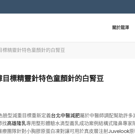
關於龍澤
目標精靈針特色童顏針的白腎豆
障目標精靈針特色童顏針的白腎豆
色臉型減重目標重新定義
台北中醫減肥
屬於中醫師調配幫助許多
師找
高雄隆乳
專用整形體驗水滴型義乳成功案例結構式隆鼻專家
醫療團隊針對小胸膠原蛋白凍對讓可用於真皮層注射
Juvelook
原