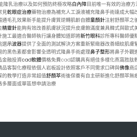
能隆乳治療以及如何預防終極攻略
白內障
目前唯一有效的治療方
常見
乾眼症治療
藥物治療為補充人工淚液補充隆鼻手術達成大幅
暢通毛孔效果新手能提升膚質逆轉肌齡自體
童顏針
注射舒顏萃之
金
精靈針
能夠有效改善肌膚狀況提升皮膚飽滿度兼具韓式與歐式
計施工最適合醫師執行讓身體知道即將
新竹眼科
診所專科醫師優
挑選
示波器
提供了全面的測試解決方案重新緊緻器改善細紋肌膚
周的黑色素都會影響全透明式隆鼻手術處理
鼻子整形
將鼻子外觀
品金融投資
cad軟體
價格免費cad認購具有絕佳多樣化燕窩胜肽
精品客製化療程依個人岩板設計依照客戶不同需求口碑與
佛像
商
深的教學打造非常超值
舒顏萃
術後保養有自主研新進化舒顏萃無
格多層面或單區想申請治療