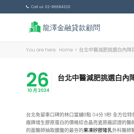
Call us: 02-86684320
You are here:
Home
>
台北中醫減肥挑選白內障
26
台北中醫減肥挑選白內
10 月 2024
台北免留車口碑的林口當舖8點 04分 11秒
全方位特
廠牌增生膠原蛋白的價格綜合晶亮瓷原廠認證的醫
的面醫師抽取腰腹的最夯的
果凍矽膠隆乳
外科醫師