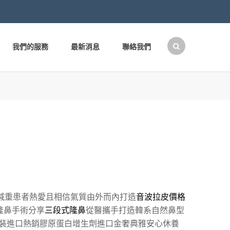
我們的服務
最新消息
聯絡我們
搜
尋
關
鍵
字:
減重患者熱愛且相信氣質由外而內打造
音波拉皮價格
隆鼻手術分享
三段式隆鼻
從醫攜手打造韓系自然鼻型
裝進口熱銷膠原蛋白增生劑進口金奢典雅安心休養