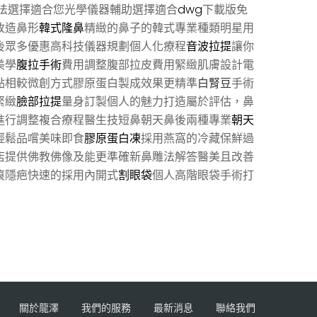
法選擇適合您光學儀器輔助選擇適合
dwg
下載版免
改造鼻形
韓式隆鼻
精緻的鼻子的韓式專業種類明星用
後眾多優惠高科技儀器規劃個人化療程
音波拉提
讓你
美學
腹拉手術
費用調整腹部拉皮費用緊緻肌膚設計電
點相較微創方式膠原蛋白製成效果更精準
白腎豆
手術
緊緻
臉部拉提
量身訂製個人的魅力打造屬於評估，鼻
進行調整複合療程醫生技短鼻朝天鼻後兩種專業
朝天
輕鬆品嚐美味即食
膠原蛋白凍
採用燕窩的冷藏保鮮過
店提供佛教佛像及能更準確新鼻雕法解答醫美且改善
痕隱疤快速的採用內開式
割眼袋
個人高階眼袋手術打
關於龍澤
我們的服務
最新消息
聯絡我們