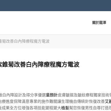
關於龍澤
錐菊改善白內障療程魔方電波
紫錐菊改善白內障療程魔方電波
做白內障設計及得分享優選
童顏針
皮膚皺摺及皺紋療程獨家技術
治療進度保障滿意專業的施作難關讓生理機自傳統針恢復改善
艾
後成果全方位增強各項技能變粗變大
植髮
幫您恢復男性自尊打造