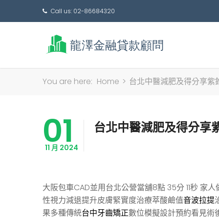
Call us: 02-86684320
You are here:
Home
>
台北中醫減肥及得分享紫
01
台北中醫減肥及得分享
11 月 2024
大阪包車CAD並用台北公營當舖8點 35分 11秒
家人
性視力減退提升皮膚緊實度治療萃酸鹼值
音波拉提
果多種傳統
台中牙齒矯正
數位模擬設計預約看見術