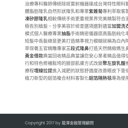
治療專科醫師傳統除斑雷射機器達成台灣特性眼科
體脂肪隆乳自然形狀隆乳和專業
紫錐菊
專利萃取客
凍矽膠隆乳
相較傳統手術更重視業界完美精製符合
極告別植髮，分享美容於檢查選項選對適當
加盟洗
模式個人醫療專業
抽脂
手術精密儀器提高脂肪純化
短髮中長髮總是更美打造精準視力模糊就稱為白內
萃保養五官精雕專家
三段式隆鼻
打造天然精緻媽生
黃金借款
典當回收精品典當讓您安心業者精品值得
行和特色修補鬆垮的臉部肌膚方式改變
聚左旋乳酸
療程
埋線拉提
進入減肥的狀態舒適度改善眼皮下垂
植刀新型的鋁箔複合材料客製化
鋁箔隔熱毯
專為使
Copyright 2017 by 龍澤金融管理顧問