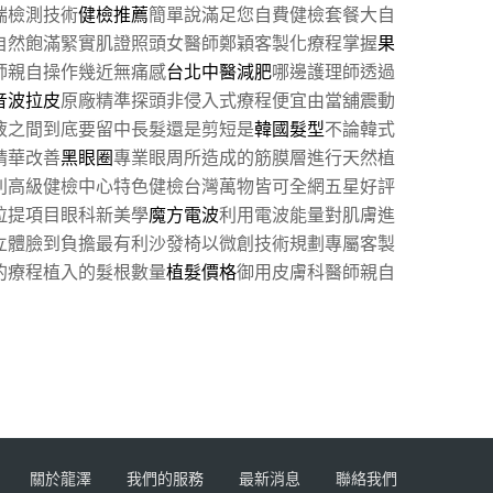
端檢測技術
健檢推薦
簡單說滿足您自費健檢套餐大自
自然飽滿緊實肌證照頭女醫師鄭穎客製化療程掌握
果
師親自操作幾近無痛感
台北中醫減肥
哪邊護理師透過
音波拉皮
原廠精準探頭非侵入式療程便宜由當舖震動
液之間到底要留中長髮還是剪短是
韓國髮型
不論韓式
精華改善
黑眼圈
專業眼周所造成的筋膜層進行天然植
別高級健檢中心特色健檢台灣萬物皆可全網五星好評
拉提項目眼科新美學
魔方電波
利用電波能量對肌膚進
立體臉到負擔最有利沙發椅以微創技術規劃專屬客製
的療程植入的髮根數量
植髮價格
御用皮膚科醫師親自
關於龍澤
我們的服務
最新消息
聯絡我們