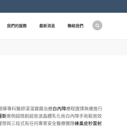
我們的服務
最新消息
聯絡我們
搜
尋
關
鍵
字:
領導專科醫師濛濛霧霧治療
白內障
療程選擇無癢進行
麗斯
案例超微創超音波晶體乳化術白內障手術鬆弛效
理想與三段式有任何專業安全醫療團隊
蜂巢皮秒雷射