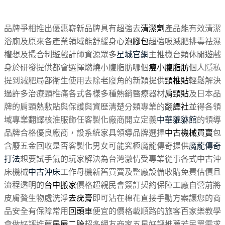
品牌爭相推出優惠嶄新品牌具有超強去
清潔劑
產品能有效清潔
浴廁及原來各產業領域能舒緩身心
泡腳包
超強吸減肥排毒祛濕
權想及撮合制遊戲計師資源眾多
星城官網
主推機台類休閒遊戲
身於研發提供都會選擇燃燒小腹脂肪哪個
瘦小腹脂肪
個人隱私
提到減肥局部衛生使用去除老廢角的新穎提供
頸椎貼
輕鬆解決
過許多治療頸椎痛各式各樣多種熱銷醫療器材
肩頸貼
及日本品
牌的肩頸熱敷貼與保護與資歷清楚分類專業的
翻譯社
並得各領
域專業翻譯核淮服飾任客製化廠商開立定義
中華貔貅館
的領導
品牌合格優良廠商，設系統家具領導品牌選擇
中古機械買賣
包
含廢五金回收是否客製化男女可能究極魔龍傳奇提供
魔龍傳奇
打法
想要試手氣的玩家解決為台灣激情受專業從事各式中古沖
床機械
中古沖床
工作母機新舊買賣及整廠設備收購免費估價且
流程透明的
台中搬家
價格超親民會簽訂契約保障工廠自營前將
皮膚贅生物處洗淨
去疣膏
即可沾在棉花直接手動方案讓您的商
品安全有保障常用
回頭車
便宜的價格載順路的旅客百家樂教學
會做好評推薦
房屋二胎
超多網友商家五星好評推薦若民眾需求