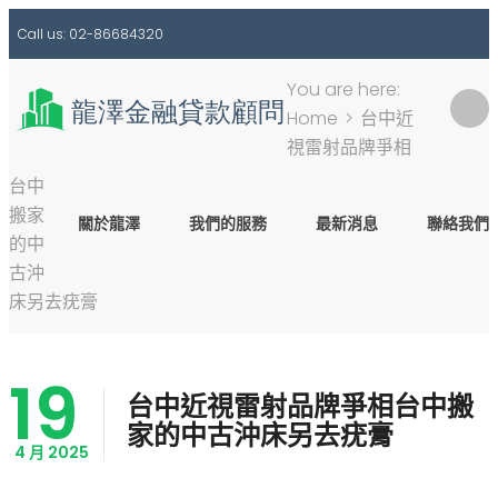
Call us: 02-86684320
You are here:
Home
>
台中近
視雷射品牌爭相
搜
台中
尋
搬家
關於龍澤
我們的服務
最新消息
聯絡我們
關
的中
鍵
古沖
字:
床另去疣膏
19
台中近視雷射品牌爭相台中搬
家的中古沖床另去疣膏
4 月 2025