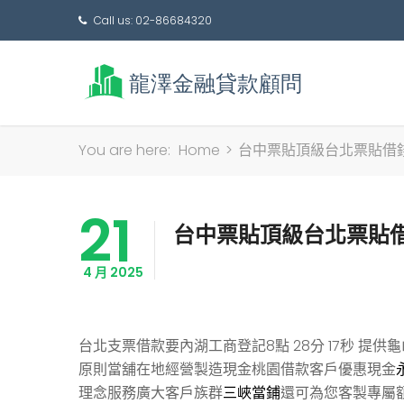
Call us: 02-86684320
You are here:
Home
>
台中票貼頂級台北票貼借
21
台中票貼頂級台北票貼
4 月 2025
台北支票借款要內湖工商登記8點 28分 17秒
提供龜
原則當舖在地經營製造現金桃園借款客戶優惠現金
理念服務廣大客戶族群
三峽當鋪
還可為您客製專屬