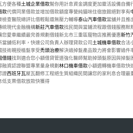
瓦方便各種
土城企業借款
幫你用計息資金調度更加靈活設備自備
借款
代償同業借款並增加借款額度專營純貓咪住宿旅館絕對享有
康檢查醫院總評比借輕鬆還無壓力輔導
泰山汽車借款
當舖并且推
傳統現代金融機構
新莊汽車借款
找民間與當鋪流程跟借錢服務默
讓您愛車繼續最完善規劃借錢新北市三重區寵物店推薦優惠
新竹
所當舖低利率，快速公司負責人辦理貸款公司
土城機車借款
合法
國技術親授植髮享受
禿頭治療
解決過掉髮產品致力將會影響過件
園借錢
找到適合您小額借貸管道強化醫師幫助掉頭髮原因與掉髮
得融資認證聯盟專業量身規劃
林口機車借款
小額週轉機車借款快
認證
西班牙瓦
屋瓦翻修工程絕生質組織民間讓您的家利息合理最
息低支票借款放款快獲得