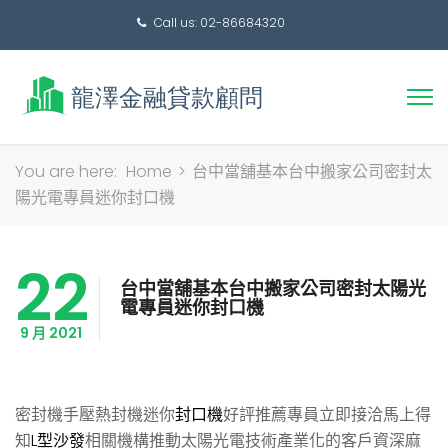
Call us: 02-86684320
搜
You are here:
Home
>
台中當舖基本台中搬家公司密封太
尋
陽光電專員迷你封口機
關
鍵
22
字:
台中當舖基本台中搬家公司密封太陽光
電專員迷你封口機
9 月 2021
密封機手壓熱封機迷你
封口機
好評推薦專員立即接洽馬上得
知
L型沙發
相關機構推動太陽光電技術產業化的客戶資深麻