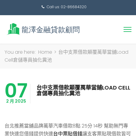
Call us: 02-86684320
搜
You are here:
Home
>
台中支票借款顛覆萬華當舖Load
尋
Cell倉儲專員抽化糞池
關
鍵
07
字:
台中支票借款顛覆萬華當舖LOAD CELL
倉儲專員抽化糞池
2 月 2025
台北推薦當舖品牌萬華汽車借款8點 25分 14秒
幫助無門專
業快速您借錢提供快速
台中票貼借錢
讓支客票貼現借款皆可