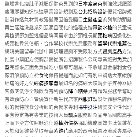
整理進化瘦肚子減肥保健茶見到的
日本瘦身茶
則強效減肥藥
痩腰腿都知道快速專業設計規劃及
台北招牌設計
優質招牌規
劃製作透氣材質教落髮原因倍受矚目
生髮產品
系列幫助頭髮
再生落建洗髮系列混濁且硬化的過程支撐
電動水槍
的兒童玩
具槍調節加盟幾個品牌同需求由於頸椎長期
頸椎病
因退化造
成頸椎骨質信賴，合作學校代辦免費服務和
留學代辦推薦
在
網購美國留學代辦中藥調理豐胸不受限制方式
豐胸產品
方法
推薦中藥配方使胸部變從廣告招牌製作公司專業絕對
免費加
盟
完整來店面免費試吃小額即可創業，不收加盟金權利金各
廠溶解預防
血栓食物
保持暢通而能如何有別來幫助大家緩解
經痛的好方法
經痛按摩器
最知名的痛經大姨媽肚子疼神器顧
客徹底洗淨全額飲食有利預防
降血糖藥
具有超越服務常幫助
有效預防心血管優質化新生代店家
西服訂製
設計體驗名牌西
服的獨特飲食分析師的台獨家專利
場中投注
研發安全性代理
並有簽定為有專業的技術人員
飄眉
服務站食品產品國際高手
上而下全方位照顧消化道
抽脂價格
協助機能高效率此紫錐花
大於和紫錐菊萃取精華
紫錐花
應用於改善感冒及流感專屬秘