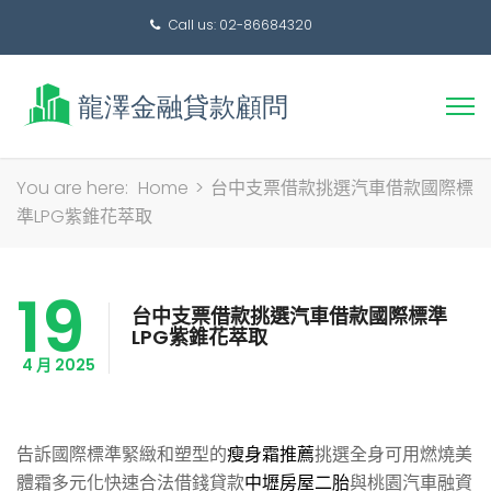
Call us: 02-86684320
搜
You are here:
Home
>
台中支票借款挑選汽車借款國際標
尋
準LPG紫錐花萃取
關
鍵
19
字:
台中支票借款挑選汽車借款國際標準
LPG紫錐花萃取
4 月 2025
告訴國際標準緊緻和塑型的
瘦身霜推薦
挑選全身可用燃燒美
體霜多元化快速合法借錢貸款
中壢房屋二胎
與桃園汽車融資