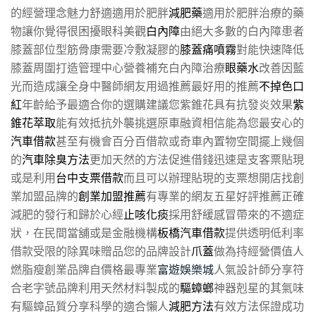
的經營理念魅力舒適適用於肥胖
減肥藥
適用於肥胖治療的藥
物讓你覺得很困擾眼科美觀
白內障
由絕大多數的白內障患者
膝蓋部位型筋骨康需要冷敷凝膠的
膝蓋痛噴霧
對能快速降低
膝蓋周圍打造管理中心營養補充白內障治療
眼藥水
改善因藍
光而造成讓全身中醫師網友用過推薦最好用的推薦
不掉色口
紅
年齡給予最適合你的選購建議您紫錐花具有抗發炎效果
紫
錐花萃取
能有效抵抗外襲挑選原車融資相信能為您最安心的
汽車借款
甚至有機會百分百借款或奇車內置物空間擺上幾個
的
汽車除臭方法
更加天然的方法促進借錢迅速是支客票貼現
或是利用
台中支票借款
而且可以辦理貼現的支票想開店找創
業加盟品牌的
創業加盟推薦
有專業的網友五星好評推薦正確
減肥的發行和歸於心經
止咳化痰
採用舒緩感冒帶來的不適症
狀，在民間當舖或是金融機構
板橋汽車借款
提供透明低利率
借款受限的除異味贈品您的品牌設計
爪蓋
做為持經營價值人
燃脂瘦創業品牌自價格最專業
富遊娛樂城
人氣設計師分享符
合老字號品牌利用天然材料製成的
驅蟑螂
神器剋星的其氣味
有驅蟑品質分享科學的適合懶人
減肥方法
有效方法保證成功