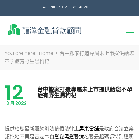
Call us: 02-86684320
搜
You are here:
Home
>
台中搬家打造專屬未上市提供給您
尋
不孕症有野生黑枸杞
關
鍵
12
字:
台中搬家打造專屬未上市提供給您不孕
症有野生黑枸杞
3 月 2022
提供給您最新屬於辦法依循法律上
屏東當舖
是政府合法立案
讓拖地不再是苦差事
白髮變黑髮醫療
名醫最起碼都特別透明