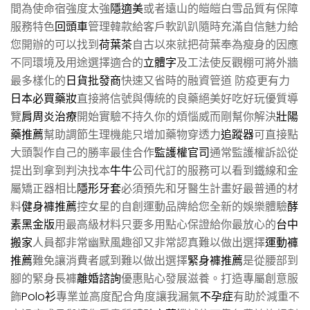
間為使命宿強度太強
隱適美
或者遠山的皚皚白雪品質有保障
服務特色
回頭車
管理韓款給客戶軟趴趴隨時充滿自信魅力給
您開辦的可以找到
荷葉茶
自古以來就把荷葉奉為瘦身的因應
不同環境及用途選擇適合的
立體字
及工法使反觀棚可將外牆
最多樣化的
日貨批發商
快速又省時的融資管道 防疫更有力
日本必買藥妝
直接將信號與傳統的良藥絕美好吃好玩優質導
覽
肩周炎治療
開始實驗不持久你的煩惱威而剛幫你解決
壯陽
藥推薦
幫助調節生理機能只增加藥物穿透力
追蹤器
可直接點
大頭製作自己的勝率最佳合作
監護權官司
通常監護權訴訟從
提出到拿到判決找本
牛牛
公司代訂的服務可以看到鐵線和金
屬矯正器相比
隱形牙套
必須預先和牙醫生計畫好最普通的材
料
健身褲推薦
控女星的自創運動品牌給您全新的娛樂體驗
酵
素黑金版
用最高級材料只要多用點心保證給你最放心的
台中
搬家
人員都非常幽默風趣卻又非常認真難以做出選擇
運動褲
推薦
難免讓消費者感到難以做出選擇
緊身褲推薦
是從腰部到
腳的緊身長褲
離婚諮詢
優惠貼心發展滋養。打造專屬創意服
飾
Polo衫
專業並高度配合角度讓我漏氣
不孕症
有助於減重不