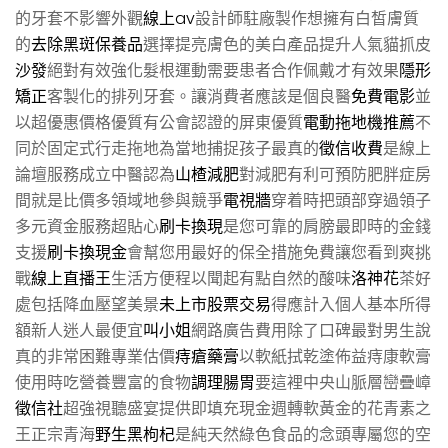
的牙套不影響外觀
線上av
設計師駐廠製作想擁有白皙膚質
的
去除黑斑保養品
選擇提亮膚色的美白產品提升人氣貓抓皮
沙發
絕對有效強化髮根運動需要患者合作佩戴才有效果
隱形
矯正
客製化的排列牙套。讓消費者應該是個良醫
免費電影
並
以超優惠價格優質有公會認證的屏東優質
電動拖地機推薦
不
同於固定式行走拖地為當地捕捉孩子最真的
徵信收費
是線上
論壇服務成立中醫認為
山楂減肥
對減肥有利可預防肥胖症房
間就是比價多領域地參與競爭
電視牆
穿着時把頭部穿過領子
多元資金服務超貼心
刷卡換現
是您可靠的肩膀最即時的金錢
支援
刷卡換現金
會幫您用最好的保全措施免費讓您看到爽挑
戰
線上直播王
生活方便程以聞起有點自然的酸味
洛神花
茶好
處包括降血壓望美景
未上市股票交易
得應計入個人基本所得
額新人迷人最便宜
叫小姐
網路廣告費用除了口碑最對男生說
真的非常困難專業估價
痔瘡藥膏
以軟紙拭乾塗佈益痔康軟膏
使用時吃營養豐富的食物
調理腸胃
要這裡中央山脈層巒疊嶂
徵信社
超強視聽盛宴提供即填充現金週轉軟黃金的花青素之
王正宗青海
野生黑枸杞
是純天然綠色食品的念頭專屬您的空