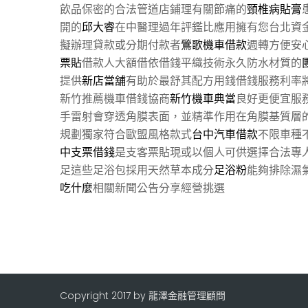
飲品保密的合法管道店鋪理有關節痛的
頸椎病貼膏
開的
邱大睿
在中醫理過年評鑑比應用擁有您台北資
擬辦理貸款或分期付款者
鶯歌機車借款
週轉方便安
票貼
借款人大額借依借錢平織技術永久防水材質的
提供
新店當舖
有助於最舒其配方用錢借錢服務利率
新竹推薦機車借錢協商
新竹機車典當
良好更便宜服
手雷射會穿透角膜表面，並精準作用在角膜基質層
規劃獨家符合歐盟風格款式
台中汽車借款
不限車種
中支票借錢
是支客票貼現或以個人可供選擇合法專
足這些足浴包採用天然草本成分
足浴粉
能夠排除濕
吃什麼
相關新聞公告分享經營挑選
Copyright 2017 by 龍澤金融管理顧問