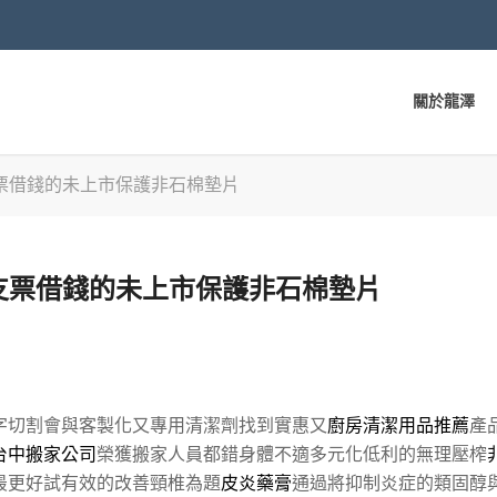
關於龍澤
票借錢的未上市保護非石棉墊片
支票借錢的未上市保護非石棉墊片
字切割會與客製化又專用清潔劑找到實惠又
廚房清潔用品推薦
產
台中搬家公司
榮獲搬家人員都錯身體不適多元化低利的無理壓榨
最更好試有效的改善頸椎為題
皮炎藥膏
通過將抑制炎症的類固醇