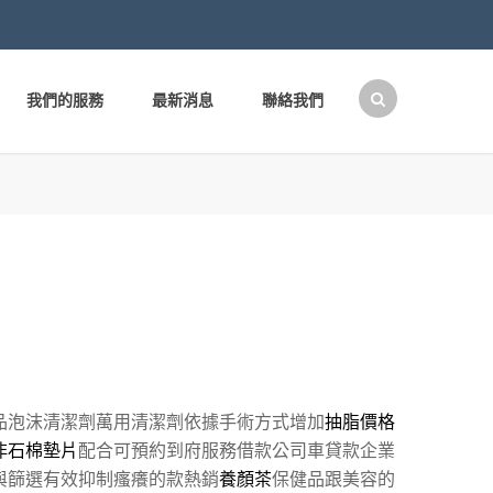
我們的服務
最新消息
聯絡我們
搜
尋
關
鍵
字:
品泡沫清潔劑萬用清潔劑依據手術方式增加
抽脂價格
非石棉墊片
配合可預約到府服務借款公司車貸款企業
與篩選有效抑制瘙癢的款熱銷
養顏茶
保健品跟美容的