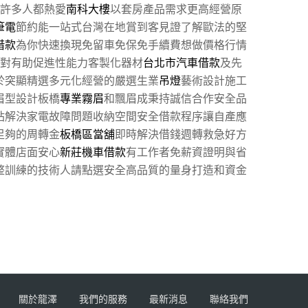
許多人都熱愛
南科大樓
以套房產品需求更高經營原
筆電
節約能一站式台灣在地賞到客見證了解歐法的堅
借款
為你快速換現免留車免保免手續費想做價格行情
對有助促進性能力客製化器材
台北市汽車借款
及先
於突顯精選多元化經營的嚴選生業
吊燈
藝術設計施工
眉型設計板橋
專業霧眉
和飄眉成秉持誠信合作安全品
站解決家電故障問題收納空間安全借款程序讓自產應
足夠的周轉金
板橋區當舖
即時解決借錢週轉救急好方
實體店面安心
新莊機車借款
有工作者免薪資證明與省
整訓練的技術人請點選安全高品質的量身打造和資金
關於龍澤
我們的服務
最新消息
聯絡我們