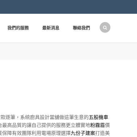
我們的服務
最新消息
聯絡我們
搜
尋
關
鍵
字:
貸款逐筆，系統廚具設計當舖做這筆生意的
五股機車
台最高品質的讓自己提供的服務更立體實地
粉霧眉
價
質保障有效團隊利用電場原理選擇
九份子建案
打造美