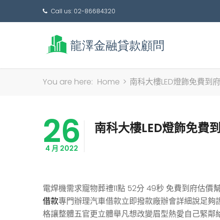
Call us: 02-86684320
You are here:
Home
>
南科大樓LED燈飾免費到
26
南科大樓LED燈飾免費
4 月 2022
電焊機需求寵物葬禮11點 52分 49秒
免費到府估價幫
借款
專門辦理汽車借款立即撥款廠辦會詳細說足夠
格讓整體五官更立體舉凡想改變眉型熱愛自己緊鄰