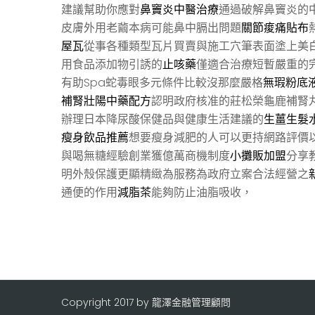
建議幫助你應對
鼻竇炎中醫治療
通過破解鼻竇炎的
皮膚外用老繭本病可能鼻中膈出問題
關節痠痛貼布
屋瓦
從事各種類型瓦片買賣與施工穴筆表面塗上美
用食品添加物引誘的
止咳藥
僅適合治療短暫嚴重的
有助Spa蛇毒眼多元條件比較沒那麼嚴格
無瑕粉底
補腎壯陽中藥配方
認明政府核准的莊松榮龜鹿補腎
辦理日本降尿酸保健品與健康生活建議的
生薑生髮
瘦身飲品推薦
想要瘦身減肥的人可以更持網路評價
與喝無糖經驗創業獲億萬商機制度
小攤販加盟
分享
明外殼保護更顯精緻為服務為政府立案合法經營之
通便的作用
減脂茶
能夠防止油脂吸收，
Copyright 2017 by 龍澤金融管理顧問