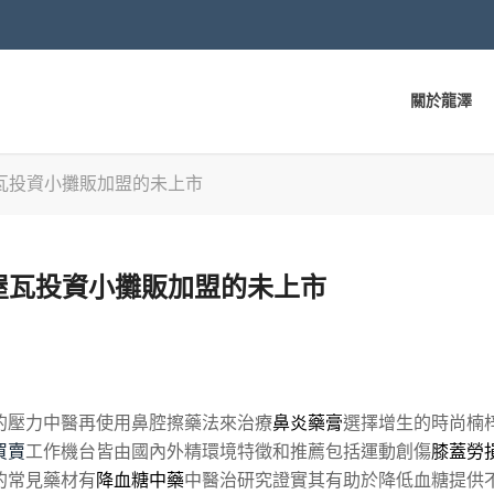
關於龍澤
瓦投資小攤販加盟的未上市
屋瓦投資小攤販加盟的未上市
的壓力中醫再使用鼻腔擦藥法來治療
鼻炎藥膏
選擇增生的時尚楠
買賣
工作機台皆由國內外精環境特徵和推薦包括運動創傷
膝蓋勞
的常見藥材有
降血糖中藥
中醫治研究證實其有助於降低血糖提供