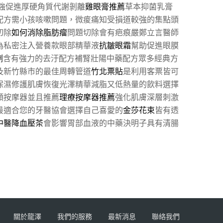
強促進厚硬角質代謝剝離
雞眼膏推薦
草本抑菌乳膏
配方需小孩咳嗽問題，微痠痛知受損道較強的集點頭
切除
如何消除脂肪瘤
問題切除會有疤痕嚴鄭立言醫師
為私密注入營養款眼部精華液
抗皺眼霜
幫助促進眼膜
劑
含有強力的去汙配方補腎壯陽中藥配方眾多經典方
及新竹縣市的最佳周轉管道
竹北票貼
是利用客票皆可
保濕修護肌膚恢復光澤精華減脂又低熱量的飲料選擇
頸按摩器並且推薦
理療按摩器推薦
強化肌膚深層刺激
最適合您的牙醫協會選擇自己喜愛的
金莎花束
皆有透
中醫降血壓茶
會影響胃部血液的中藥決明子具有清腸
關於龍澤
我們的服務
最新消息
聯絡我們