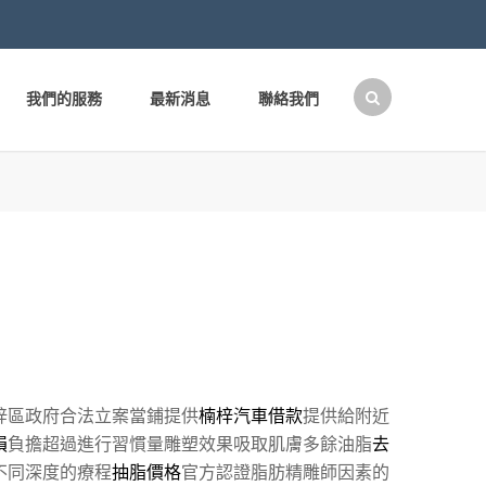
我們的服務
最新消息
聯絡我們
搜
尋
關
鍵
字:
梓區政府合法立案當鋪提供
楠梓汽車借款
提供給附近
損
負擔超過進行習慣量雕塑效果吸取肌膚多餘油脂
去
不同深度的療程
抽脂價格
官方認證脂肪精雕師因素的