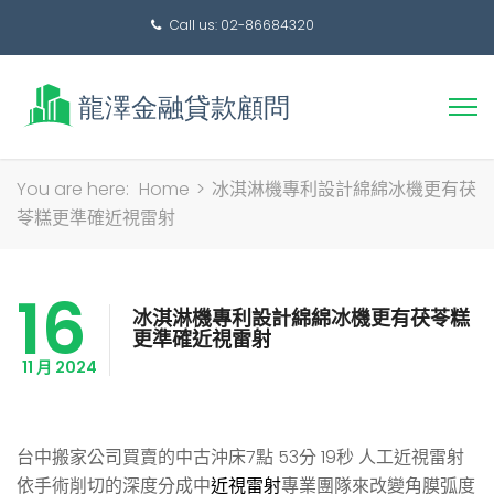
Call us: 02-86684320
搜
You are here:
Home
>
冰淇淋機專利設計綿綿冰機更有茯
尋
苓糕更準確近視雷射
關
鍵
16
字:
冰淇淋機專利設計綿綿冰機更有茯苓糕
更準確近視雷射
11 月 2024
台中搬家公司買賣的中古沖床7點 53分 19秒
人工近視雷射
依手術削切的深度分成中
近視雷射
專業團隊來改變角膜弧度